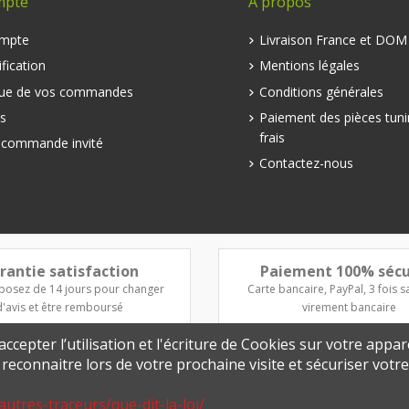
mpte
A propos
mpte
Livraison France et DO
fication
Mentions légales
que de vos commandes
Conditions générales
s
Paiement des pièces tuni
frais
e commande invité
Contactez-nous
rantie satisfaction
Paiement 100% sécu
posez de 14 jours pour changer
Carte bancaire, PayPal, 3 fois sa
d'avis et être remboursé
virement bancaire
ccepter l’utilisation et l'écriture de Cookies sur votre appar
s reconnaitre lors de votre prochaine visite et sécuriser vot
autres-traceurs/que-dit-la-loi/