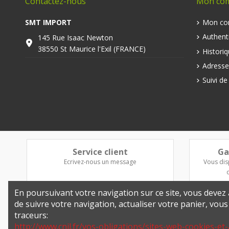
Contactez-nous
Mon co
SMT IMPORT
Mon co
Authenti
145 Rue Isaac Newton
38550 St Maurice l'Exil (FRANCE)
Histori
Adresse
Suivi d
Service client
Ga
Ecrivez-nous un message
Vous dis
En poursuivant votre navigation sur ce site, vous devez a
de suivre votre navigation, actualiser votre panier, vou
traceurs:
http://www.cnil.fr/vos-obligations/sites-web-cookies-et-