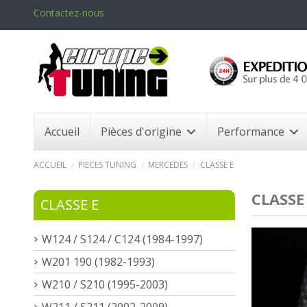
Contactez-nous
Accueil
Pièces d'origine
Performance
ACCUEIL
PIECES TUNING
MERCEDES
CLASSE E
CLASSE
CLASSE E
W124 / S124 / C124 (1984-1997)
W201 190 (1982-1993)
W210 / S210 (1995-2003)
W211 / S211 (2002-2009)