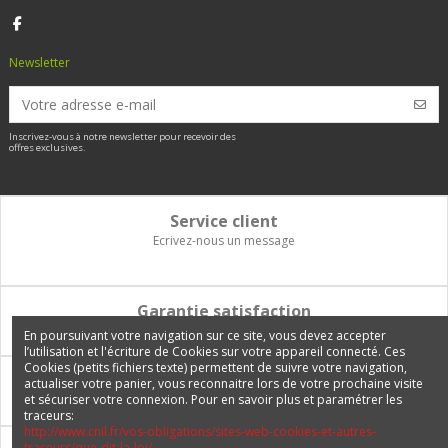
Newsletter
Inscrivez-vous à notre newsletter pour recevoir des
offres exclusives.
Service client
Ecrivez-nous un message
Garantie satisfaction
Vous disposez de 14 jours pour changer d'avis et être remboursé
En poursuivant votre navigation sur ce site, vous devez accepter
l’utilisation et l'écriture de Cookies sur votre appareil connecté. Ces
Cookies (petits fichiers texte) permettent de suivre votre navigation,
Paiement 100% sécurisé
actualiser votre panier, vous reconnaitre lors de votre prochaine visite
et sécuriser votre connexion. Pour en savoir plus et paramétrer les
Carte bancaire, PayPal, 3 fois sans frais, virement bancaire
traceurs:
http://www.cnil.fr/vos-obligations/sites-web-cookies-et-autres-
traceurs/que-dit-la-loi/