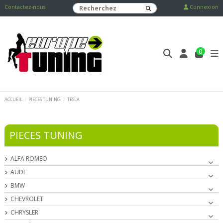
Contactez-nous
Connexion
0
ACCUEIL
PIECES TUNING
TESLA
PIECES TUNING
ALFA ROMEO
AUDI
BMW
CHEVROLET
CHRYSLER