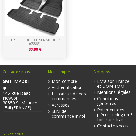
TAPIS DE SOL 3D TESLA MODEL 3
(05868)
83,90 €
Contactez-nous
Mon compte
A propos
SMT IMPORT
Mon compte
Livraison France
et DOM TOM
Authentification
Mentions légales
145 Rue Isaac
Historique de vos
Newton
commandes
Conditions
38550 St Maurice
générales
Adresses
l'Exil (FRANCE)
Paiement des
Suivi de
pièces tuning en 3
commande invité
fois sans frais
Contactez-nous
Suivez-nous