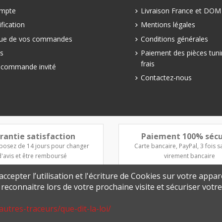
mpte
Livraison France et DO
fication
Mentions légales
que de vos commandes
Conditions générales
s
Paiement des pièces tuni
frais
e commande invité
Contactez-nous
rantie satisfaction
Paiement 100% sécu
posez de 14 jours pour changer
Carte bancaire, PayPal, 3 fois sa
d'avis et être remboursé
virement bancaire
ccepter l’utilisation et l'écriture de Cookies sur votre appar
s reconnaitre lors de votre prochaine visite et sécuriser vot
autres-traceurs/que-dit-la-loi/