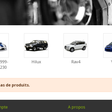
1999-
Hilux
Rav4
T230
 pas de produits.
mpte
A propos