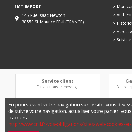
SMT IMPORT
Mon co
Authenti
145 Rue Isaac Newton
38550 St Maurice l'Exil (FRANCE)
Histori
Adresse
Suivi d
Service client
Ga
Ecrivez-nous un message
Vous dis
En poursuivant votre navigation sur ce site, vous devez a
de suivre votre navigation, actualiser votre panier, vou
traceurs:
http://www.cnil.fr/vos-obligations/sites-web-cookies-et-