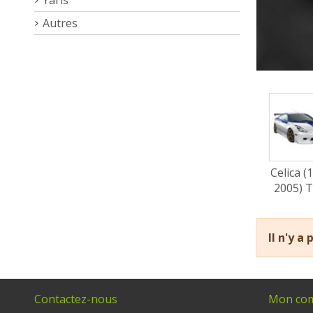
Autres
Celica (
2005) 
Il n'y a
Contactez-nous
Mon co