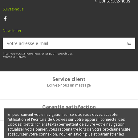
Contactez-nous
Suivez-nous
Newsletter
Inscrivez-vous à notre newsletter pour recevoir des
offres exclusives.
Service client
Ecrivez-nous un message
Garantie satisfaction
Vous disposez de 14 jours pour changer d'avis et être remboursé
En poursuivant votre navigation sur ce site, vous devez accepter
l’utilisation et l'écriture de Cookies sur votre appareil connecté. Ces
Cookies (petits fichiers texte) permettent de suivre votre navigation,
Paiement 100% sécurisé
actualiser votre panier, vous reconnaitre lors de votre prochaine visite
et sécuriser votre connexion. Pour en savoir plus et paramétrer les
Carte bancaire, PayPal, 3 fois sans frais, virement bancaire