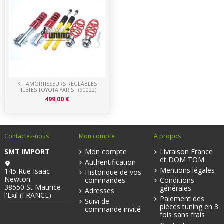
KIT AMORTISSEURS REGLABLES
FILETES TOYOTA YARIS I (90022)
499,00 €
Contactez-nous
Mon compte
A propos
SMT IMPORT
Mon compte
Livraison France
et DOM TOM
Authentification
Mentions légales
145 Rue Isaac
Historique de vos
Newton
commandes
Conditions
38550 St Maurice
générales
Adresses
l'Exil (FRANCE)
Paiement des
Suivi de
pièces tuning en 3
commande invité
fois sans frais