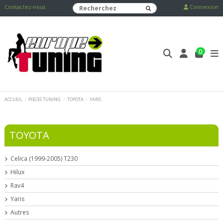
Contactez-nous
Connexion
0
ACCUEIL
PIECES TUNING
TOYOTA
YARIS
TOYOTA
Celica (1999-2005) T230
Hilux
Rav4
Yaris
Autres