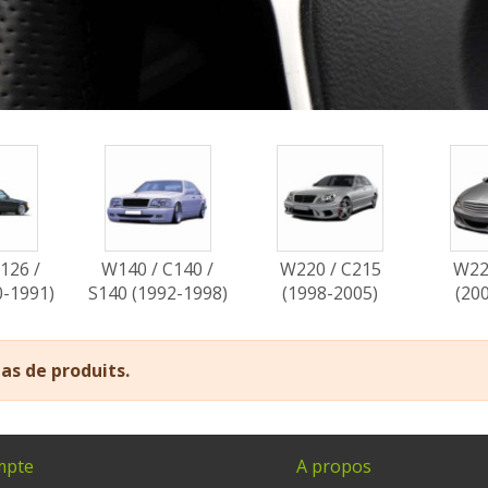
126 /
W140 / C140 /
W220 / C215
W22
0-1991)
S140 (1992-1998)
(1998-2005)
(20
 pas de produits.
mpte
A propos