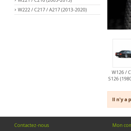
W222 / C217 / A217 (2013-2020)
W126 / C
S126 (198
Il n'y a
Contactez-nous
Mon co