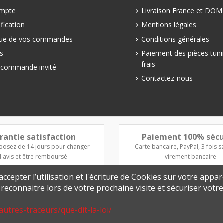
mpte
Livraison France et DO
fication
Mentions légales
que de vos commandes
Conditions générales
s
Paiement des pièces tuni
frais
e commande invité
Contactez-nous
rantie satisfaction
Paiement 100% sécu
posez de 14 jours pour changer
Carte bancaire, PayPal, 3 fois sa
d'avis et être remboursé
virement bancaire
ccepter l’utilisation et l'écriture de Cookies sur votre appar
s reconnaitre lors de votre prochaine visite et sécuriser vot
autres-traceurs/que-dit-la-loi/