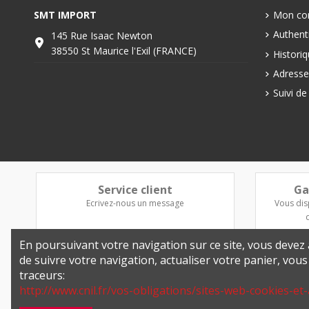
SMT IMPORT
Mon co
Authenti
145 Rue Isaac Newton
38550 St Maurice l'Exil (FRANCE)
Histori
Adresse
Suivi d
Service client
Ga
Ecrivez-nous un message
Vous dis
En poursuivant votre navigation sur ce site, vous devez a
de suivre votre navigation, actualiser votre panier, vou
traceurs:
http://www.cnil.fr/vos-obligations/sites-web-cookies-et-