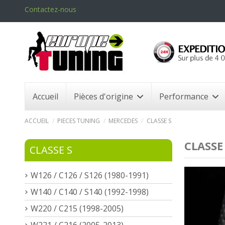
Contactez-nous
Accueil
Pièces d'origine
Performance
ACCUEIL
PIECES TUNING
MERCEDES
CLASSE S
CLASSE
CLASSE S
W126 / C126 / S126 (1980-1991)
W140 / C140 / S140 (1992-1998)
W220 / C215 (1998-2005)
W221 / C216 (2005-2013)