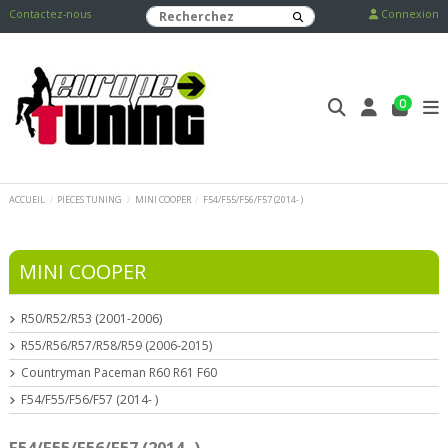
Contactez-nous
Connexion
0
ACCUEIL
PIECES TUNING
MINI COOPER
F54/F55/F56/F57 (2014- )
MINI COOPER
R50/R52/R53 (2001-2006)
R55/R56/R57/R58/R59 (2006-2015)
Countryman Paceman R60 R61 F60
F54/F55/F56/F57 (2014- )
F54/F55/F56/F57 (2014- )