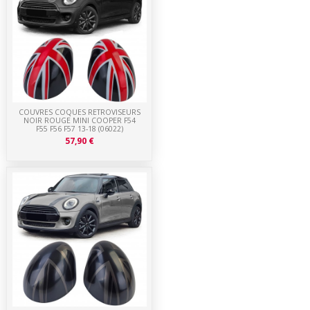
COUVRES COQUES RETROVISEURS
NOIR ROUGE MINI COOPER F54
F55 F56 F57 13-18 (06022)
57,90 €