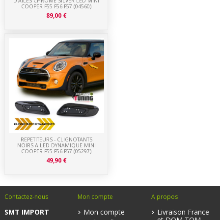
D'AILES CHROME SILVER LED MINI
COOPER F55 F56 F57 (04560)
89,00 €
REPETITEURS - CLIGNOTANTS
NOIRS A LED DYNAMIQUE MINI
COOPER F55 F56 F57 (05297)
49,90 €
Contactez-nous
Mon compte
A propos
SMT IMPORT
Mon compte
Livraison France
et DOM TOM