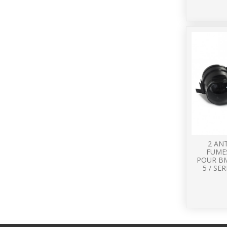
2 AN
FUME
POUR BM
5 / SER