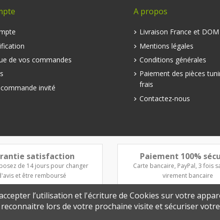
mpte
A propos
mpte
Livraison France et DO
fication
Mentions légales
que de vos commandes
Conditions générales
s
Paiement des pièces tuni
frais
e commande invité
Contactez-nous
rantie satisfaction
Paiement 100% sécu
posez de 14 jours pour changer
Carte bancaire, PayPal, 3 fois sa
d'avis et être remboursé
virement bancaire
ccepter l’utilisation et l'écriture de Cookies sur votre appar
s reconnaitre lors de votre prochaine visite et sécuriser vot