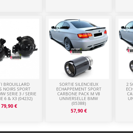
TI BROUILLARD
SORTIE SILENCIEUX
2 S
S NOIRS SPORT
ECHAPPEMENT SPORT
EC
W SERIE 3 / SERIE
CARBONE PACK M V8
CA
IE 6 & X3 (04232)
UNIVERSELLE BMW
U
(05388)
79,90 €
57,90 €