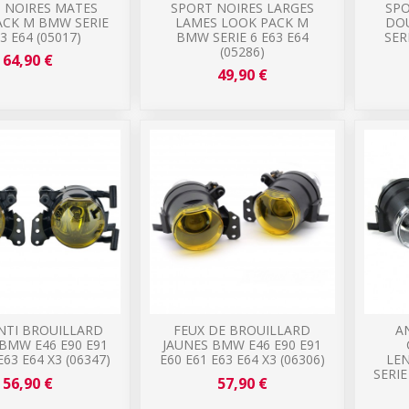
 NOIRES MATES
SPORT NOIRES LARGES
SPO
ACK M BMW SERIE
LAMES LOOK PACK M
DO
3 E64 (05017)
BMW SERIE 6 E63 E64
SER
(05286)
64,90 €
49,90 €
NTI BROUILLARD
FEUX DE BROUILLARD
A
BMW E46 E90 E91
JAUNES BMW E46 E90 E91
E63 E64 X3 (06347)
E60 E61 E63 E64 X3 (06306)
LE
SERIE 
56,90 €
57,90 €