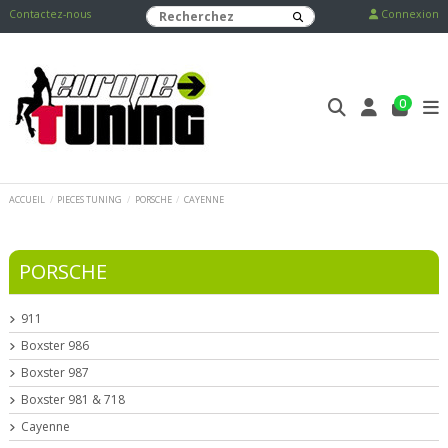
Contactez-nous
Connexion
0
ACCUEIL
PIECES TUNING
PORSCHE
CAYENNE
PORSCHE
911
Boxster 986
Boxster 987
Boxster 981 & 718
Cayenne