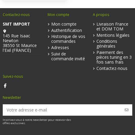
Contactez-nous
Mon compte
A propos
SMT IMPORT
Mon compte
Livraison France
et DOM TOM
Authentification
Mentions légales
145 Rue Isaac
Historique de vos
Newton
commandes
Conditions
38550 St Maurice
générales
Adresses
l'Exil (FRANCE)
Paiement des
Suivi de
pièces tuning en 3
commande invité
fois sans frais
Contactez-nous
Suivez-nous
Newsletter
Inscrivez-vous à notre newsletter pour recevoir des
offres exclusives.