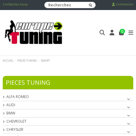
Contactez-nous
Connexion
0
ACCUEIL
PIECES TUNING
SMART
PIECES TUNING
ALFA ROMEO
AUDI
BMW
CHEVROLET
CHRYSLER