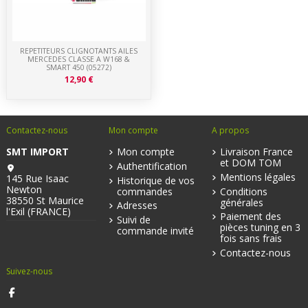
REPETITEURS CLIGNOTANTS AILES
MERCEDES CLASSE A W168 &
SMART 450 (05272)
12,90 €
Contactez-nous
Mon compte
A propos
SMT IMPORT
Mon compte
Livraison France
et DOM TOM
Authentification
Mentions légales
145 Rue Isaac
Historique de vos
Newton
commandes
Conditions
38550 St Maurice
générales
Adresses
l'Exil (FRANCE)
Paiement des
Suivi de
pièces tuning en 3
commande invité
fois sans frais
Contactez-nous
Suivez-nous