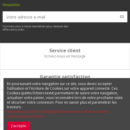
Newsletter
Inscrivez-vous à notre newsletter pour recevoir des
offres exclusives.
Service client
Ecrivez-nous un message
Garantie satisfaction
Vous disposez de 14 jours pour changer d'avis et être remboursé
En poursuivant votre navigation sur ce site, vous devez accepter
l’utilisation et l'écriture de Cookies sur votre appareil connecté. Ces
Cookies (petits fichiers texte) permettent de suivre votre navigation,
Paiement 100% sécurisé
actualiser votre panier, vous reconnaitre lors de votre prochaine visite
et sécuriser votre connexion. Pour en savoir plus et paramétrer les
Carte bancaire, PayPal, 3 fois sans frais, virement bancaire
traceurs:
http://www.cnil.fr/vos-obligations/sites-web-cookies-et-autres-
traceurs/que-dit-la-loi/
Livraison Internationale
Expédition en France, en Europe et vers tous les DOM-TOM
J'accepte