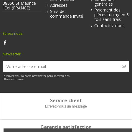
38550 St Maurice
générales
Adresses
l'Exil (FRANCE)
Paiement des
Suivi de
pièces tuning en 3
commande invité
fois sans frais
Contactez-nous
Suivez-nous
Newsletter
Inscrivez-vous à notre newsletter pour recevoir des
offres exclusives.
Service client
Ecrivez-nous un message
Garantie satisfaction