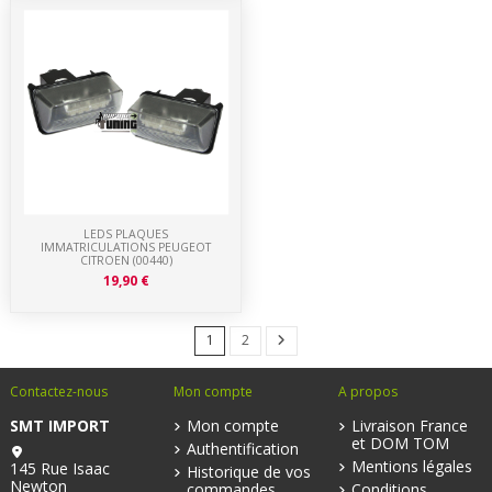
LEDS PLAQUES
IMMATRICULATIONS PEUGEOT
CITROEN (00440)
19,90 €
1
2
Contactez-nous
Mon compte
A propos
SMT IMPORT
Mon compte
Livraison France
et DOM TOM
Authentification
Mentions légales
145 Rue Isaac
Historique de vos
Newton
commandes
Conditions