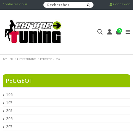
Contactez-nous
Connexion
0
ACCUEIL
PIECES TUNING
PEUGEOT
306
PEUGEOT
106
107
205
206
207