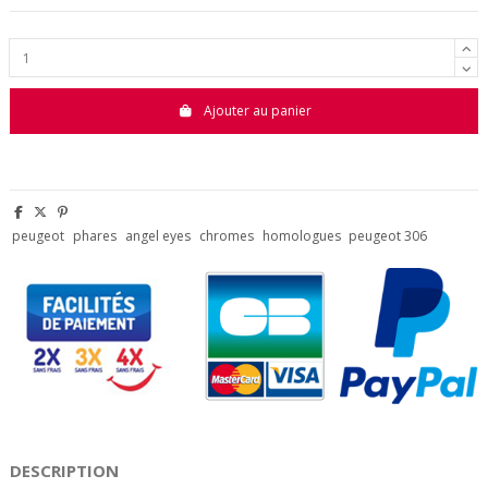
Ajouter au panier
peugeot
phares
angel eyes
chromes
homologues
peugeot 306
DESCRIPTION