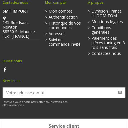
Contactez-nous
Mon compte
A propos
SMT IMPORT
Mon compte
Livraison France
et DOM TOM
Authentification
Mentions légales
145 Rue Isaac
Historique de vos
Newton
commandes
Conditions
38550 St Maurice
générales
Adresses
l'Exil (FRANCE)
Paiement des
Suivi de
pièces tuning en 3
commande invité
fois sans frais
Contactez-nous
Suivez-nous
Newsletter
Inscrivez-vous à notre newsletter pour recevoir des
offres exclusives.
Service client