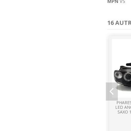
MPN
V5
16 AUT
PHARE
LED AN
SAXO 1