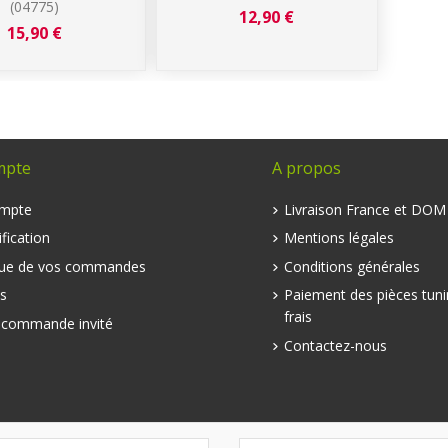
(04775)
12,90 €
15,90 €
mpte
A propos
mpte
Livraison France et DO
fication
Mentions légales
que de vos commandes
Conditions générales
s
Paiement des pièces tuni
frais
e commande invité
Contactez-nous