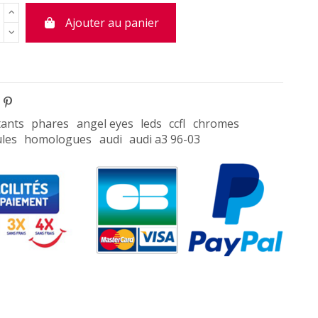
Ajouter au panier
tants
phares
angel eyes
leds
ccfl
chromes
les
homologues
audi
audi a3 96-03