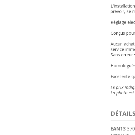
L'installati
prévoir, se m
Réglage élec
Conçus pour
Aucun achat 
service immé
Sans erreur 
Homologués
Excellente qu
Le prix indi
La photo est 
DÉTAIL
EAN13
370