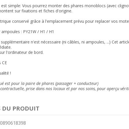
on est simple: Vous pourrez monter des phares monoblocs (avec cligno
ontent sur fixations et fiches d'origine.
trique conservé grâce à l'emplacement prévu pour replacer vos moteu
 ampoules : PY21W / H1 / H1
supplémentaire n'est nécessaire (ni câbles, ni ampoules, ...) Cet arti
diate.
sur l'ordinateur de bord.
 CE
alité !
qué est pour la paire de phares (passager + conducteur)
contractuelle, prise dans nos locaux et
par nos soins
, pour aperçu vérit
S DU PRODUIT
0890618398