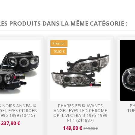
RES PRODUITS DANS LA MÊME CATÉGORIE :
Promo !
-70,00 €
S NOIRS ANNEAUX
PHARES FEUX AVANTS
PH
GEL EYES CITROEN
ANGEL EYES LED CHROME
TUN
996-1999 (10415)
OPEL VECTRA B 1995-1999
PH1 (Z11887)
237,90 €
149,90 €
219,90 €