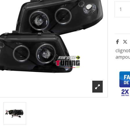
cligno
ampou