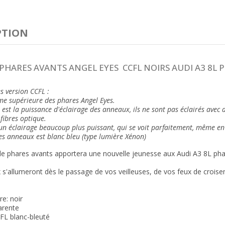
PTION
 PHARES AVANTS ANGEL EYES CCFL NOIRS AUDI A3 8L 
s version CCFL :
me supérieure des phares Angel Eyes.
 est la puissance d'éclairage des anneaux, ils ne sont pas éclairés ave
fibres optique.
 un éclairage beaucoup plus puissant, qui se voit parfaitement, même en 
es anneaux est blanc bleu (type lumière Xénon)
de phares avants apportera une nouvelle jeunesse aux Audi A3 8L phas
s'allumeront dès le passage de vos veilleuses, de vos feux de crois
e: noir
arente
FL blanc-bleuté