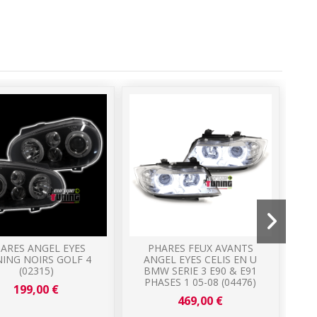
Prom
-110
ARES ANGEL EYES
PHARES FEUX AVANTS
2
ING NOIRS GOLF 4
ANGEL EYES CELIS EN U
(02315)
BMW SERIE 3 E90 & E91
CC
PHASES 1 05-08 (04476)
199,00 €
469,00 €