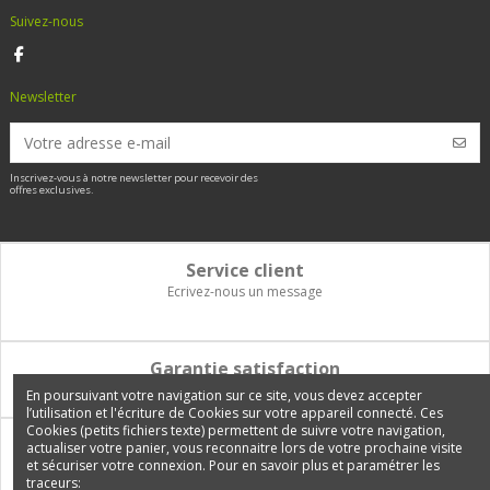
Suivez-nous
Newsletter
Inscrivez-vous à notre newsletter pour recevoir des
offres exclusives.
Service client
Ecrivez-nous un message
Garantie satisfaction
Vous disposez de 14 jours pour changer d'avis et être remboursé
En poursuivant votre navigation sur ce site, vous devez accepter
l’utilisation et l'écriture de Cookies sur votre appareil connecté. Ces
Cookies (petits fichiers texte) permettent de suivre votre navigation,
Paiement 100% sécurisé
actualiser votre panier, vous reconnaitre lors de votre prochaine visite
et sécuriser votre connexion. Pour en savoir plus et paramétrer les
Carte bancaire, PayPal, 3 fois sans frais, virement bancaire
traceurs: