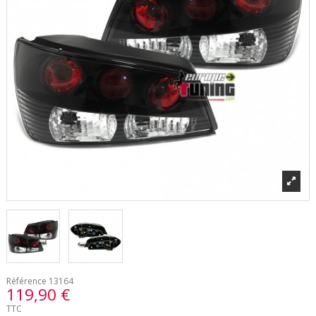
Référence
13164
119,90 €
TTC