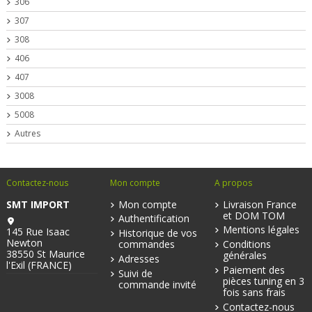
306
307
308
406
407
3008
5008
Autres
Contactez-nous
Mon compte
A propos
SMT IMPORT
Mon compte
Livraison France
et DOM TOM
Authentification
Mentions légales
145 Rue Isaac
Historique de vos
Newton
commandes
Conditions
38550 St Maurice
générales
Adresses
l'Exil (FRANCE)
Paiement des
Suivi de
pièces tuning en 3
commande invité
fois sans frais
Contactez-nous