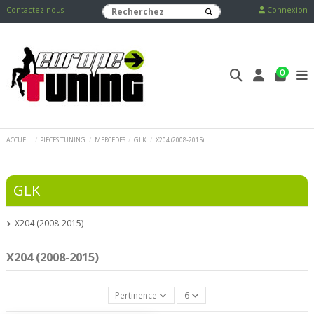
Contactez-nous
Connexion
0
ACCUEIL
PIECES TUNING
MERCEDES
GLK
X204 (2008-2015)
GLK
X204 (2008-2015)
X204 (2008-2015)
Pertinence
6