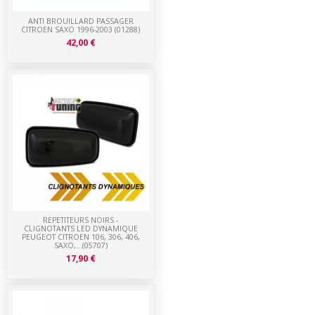
ANTI BROUILLARD PASSAGER
CITROEN SAXO 1996-2003 (01288)
42,00 €
REPETITEURS NOIRS -
CLIGNOTANTS LED DYNAMIQUE
PEUGEOT CITROEN 106, 306, 406,
SAXO,...(05707)
17,90 €