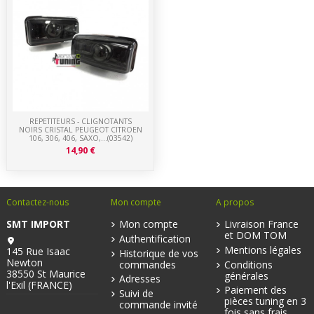
REPETITEURS - CLIGNOTANTS
NOIRS CRISTAL PEUGEOT CITROEN
106, 306, 406, SAXO,...(03542)
14,90 €
Contactez-nous
Mon compte
A propos
SMT IMPORT
Mon compte
Livraison France
et DOM TOM
Authentification
Mentions légales
145 Rue Isaac
Historique de vos
Newton
commandes
Conditions
38550 St Maurice
générales
Adresses
l'Exil (FRANCE)
Paiement des
Suivi de
pièces tuning en 3
commande invité
fois sans frais