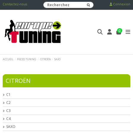
Contactez-nous
Connexion
0
ACCUEIL
PIECES TUNING
CITROËN
SAXO
CITROËN
C1
C2
C3
C4
SAXO