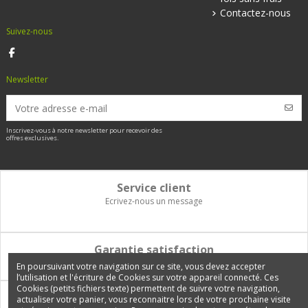
Contactez-nous
Suivez-nous
Newsletter
Inscrivez-vous à notre newsletter pour recevoir des
offres exclusives.
Service client
Ecrivez-nous un message
Garantie satisfaction
Vous disposez de 14 jours pour changer d'avis et être remboursé
En poursuivant votre navigation sur ce site, vous devez accepter
l’utilisation et l'écriture de Cookies sur votre appareil connecté. Ces
Cookies (petits fichiers texte) permettent de suivre votre navigation,
Paiement 100% sécurisé
actualiser votre panier, vous reconnaitre lors de votre prochaine visite