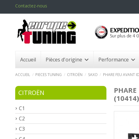
Contactez-nous
Accueil
Pièces d'origine
Performance
ACCUEIL
PIECES TUNING
CITROËN
SAXO
PHARE FEU AVANT ID
PHARE 
CITROËN
(10414)
C1
C2
C3
C4