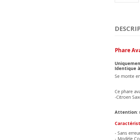
DESCRI
Phare Ava
Uniquement
Identique à
Se monte en 
Ce phare ava
-Citroen Sax
Attention
:
Caractérist
- Sans erreu
- Modèle Con