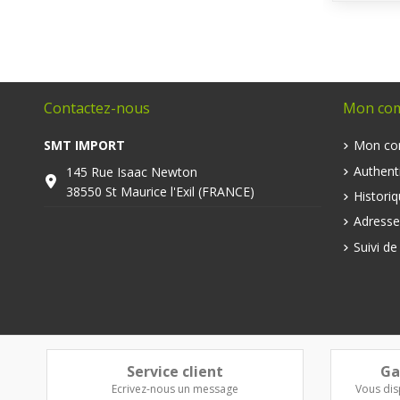
Contactez-nous
Mon co
SMT IMPORT
Mon co
Authenti
145 Rue Isaac Newton
38550 St Maurice l'Exil (FRANCE)
Histori
Adresse
Suivi d
Service client
Ga
Ecrivez-nous un message
Vous dis