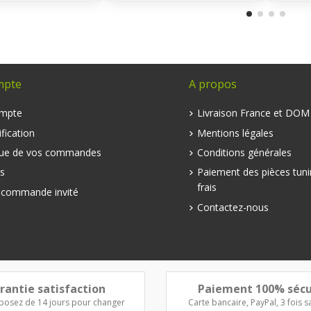
mpte
A propos
mpte
Livraison France et DO
fication
Mentions légales
que de vos commandes
Conditions générales
s
Paiement des pièces tuni
frais
e commande invité
Contactez-nous
rantie satisfaction
Paiement 100% sécu
posez de 14 jours pour changer
Carte bancaire, PayPal, 3 fois sa