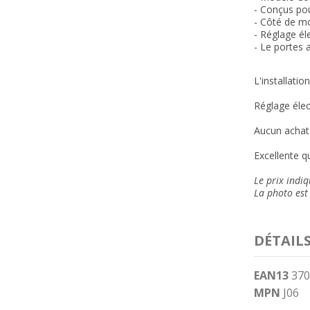
- Conçus po
- Côté de mo
- Réglage él
- Le portes 
L'installatio
Réglage élec
Aucun achat 
Excellente qu
Le prix indi
La photo est 
DÉTAIL
EAN13
370
MPN
J06