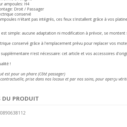
ur ampoules: H
4
ntage: Droit / Passager
ectrique conservé
ampoules n'étant pas intégrés, ces feux s'installent grâce à vos platine
n est simple: aucune adaptation ni modification à prévoir, se montent su
trique conservé grâce à l'emplacement prévu pour replacer vos moteu
supplémentaire n'est nécessaire: cet article et vos accessoires d'ori
alité !
qué est pour un phare (Côté passager)
contractuelle, prise dans nos locaux et
par nos soins
, pour aperçu vérit
S DU PRODUIT
0890638112