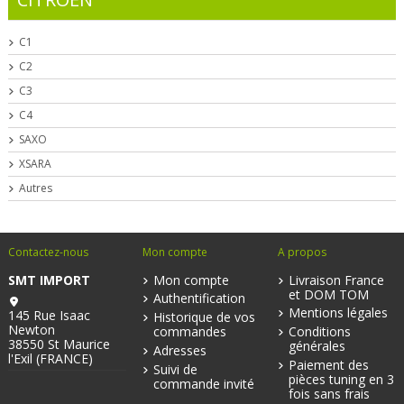
C1
C2
C3
C4
SAXO
XSARA
Autres
Contactez-nous
Mon compte
A propos
SMT IMPORT
Mon compte
Livraison France
et DOM TOM
Authentification
Mentions légales
145 Rue Isaac
Historique de vos
Newton
commandes
Conditions
38550 St Maurice
générales
Adresses
l'Exil (FRANCE)
Paiement des
Suivi de
pièces tuning en 3
commande invité
fois sans frais