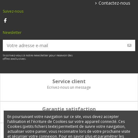
Contactez-nous
Suivez-nous
Newsletter
Inscrivez-vous à notre newsletter pour recevoir des
offres exclusives.
Service client
Ecrivez-nous un message
Garantie satisfaction
Vous disposez de 14 jours pour changer d'avis et être remboursé
En poursuivant votre navigation sur ce site, vous devez accepter
l’utilisation et l'écriture de Cookies sur votre appareil connecté. Ces
Cookies (petits fichiers texte) permettent de suivre votre navigation,
Paiement 100% sécurisé
actualiser votre panier, vous reconnaitre lors de votre prochaine visite
et sécuriser votre connexion. Pour en savoir plus et paramétrer les
Carte bancaire, PayPal, 3 fois sans frais, virement bancaire