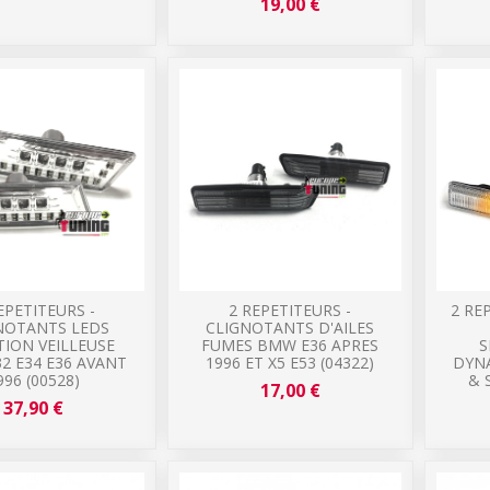
19,00 €
EPETITEURS -
2 REPETITEURS -
2 RE
NOTANTS LEDS
CLIGNOTANTS D'AILES
ION VEILLEUSE
FUMES BMW E36 APRES
S
2 E34 E36 AVANT
1996 ET X5 E53 (04322)
DYN
996 (00528)
& 
17,00 €
37,90 €