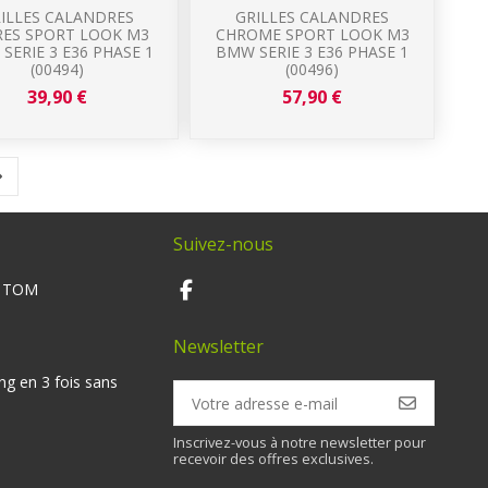
ILLES CALANDRES
GRILLES CALANDRES
RES SPORT LOOK M3
CHROME SPORT LOOK M3
SERIE 3 E36 PHASE 1
BMW SERIE 3 E36 PHASE 1
(00494)
(00496)
39,90 €
57,90 €
Suivez-nous
M TOM
Newsletter
ng en 3 fois sans
Inscrivez-vous à notre newsletter pour
recevoir des offres exclusives.