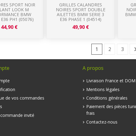
RES SPORT NOIR
GRILLES CALANDRES
GR
LLANT LOOK M
NOIRES SPORT DOUBLE
NOI
ORMANCE BMW
AILETTES BMW SERIE 3
BMW 
 E36 PH1 (05076)
E36 PHASE 1 (04514)
44,90 €
49,90 €
1
2
3
mpte
A propos
mpte
Livraison France et DO
fication
Mentions légales
que de vos commandes
Conditions générales
s
Paiement des pièces tuni
frais
e commande invité
Contactez-nous