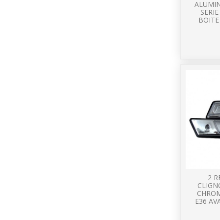
ALUMI
SERIE
BOIT
2 R
CLIGN
CHROM
E36 AV