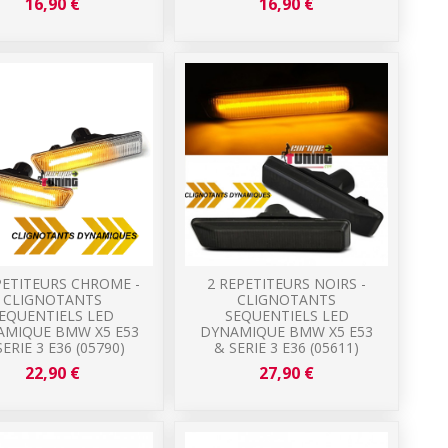
16,90 €
16,90 €
PETITEURS CHROME -
2 REPETITEURS NOIRS -
CLIGNOTANTS
CLIGNOTANTS
EQUENTIELS LED
SEQUENTIELS LED
AMIQUE BMW X5 E53
DYNAMIQUE BMW X5 E53
SERIE 3 E36 (05790)
& SERIE 3 E36 (05611)
22,90 €
27,90 €