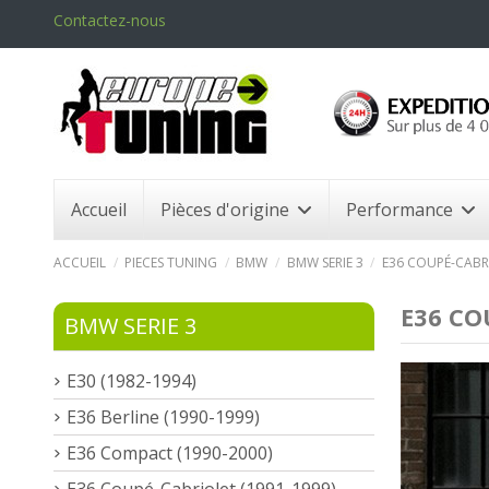
Contactez-nous
Accueil
Pièces d'origine
Performance
ACCUEIL
PIECES TUNING
BMW
BMW SERIE 3
E36 COUPÉ-CABRI
E36 CO
BMW SERIE 3
E30 (1982-1994)
E36 Berline (1990-1999)
E36 Compact (1990-2000)
E36 Coupé-Cabriolet (1991-1999)