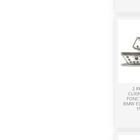
2 R
CLIG
FONCT
BMW E3
1