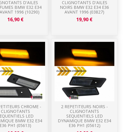
GNOTANTS D'AILES
CLIGNOTANTS D'AILES
 FUMES BMW E32 E34
NOIRS BMW E32 E34 E36
 AVANT 1996 (10290)
AVANT 1996 (03827)
16,90 €
19,90 €
PETITEURS CHROME -
2 REPETITEURS NOIRS -
CLIGNOTANTS
CLIGNOTANTS
EQUENTIELS LED
SEQUENTIELS LED
MIQUE BMW E32 E34
DYNAMIQUE BMW E32 E34
E36 PH1 (05613)
E36 PH1 (05612)