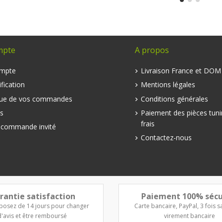
mpte
A propos
mpte
Livraison France et DO
fication
Mentions légales
que de vos commandes
Conditions générales
s
Paiement des pièces tuni
frais
e commande invité
Contactez-nous
rantie satisfaction
Paiement 100% sécu
posez de 14 jours pour changer
Carte bancaire, PayPal, 3 fois sa
d'avis et être remboursé
virement bancaire