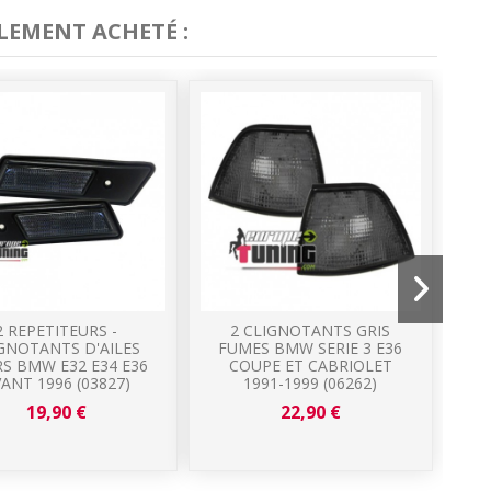
LEMENT ACHETÉ :
2 REPETITEURS -
2 CLIGNOTANTS GRIS
CA
GNOTANTS D'AILES
FUMES BMW SERIE 3 E36
S BMW E32 E34 E36
COUPE ET CABRIOLET
ANT 1996 (03827)
1991-1999 (06262)
S
19,90 €
22,90 €