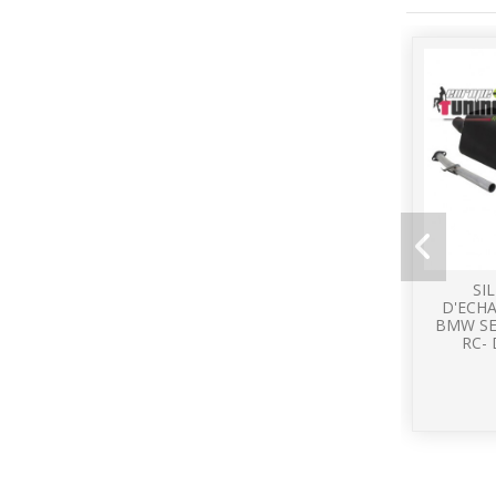
SI
D'ECH
BMW SE
RC- 