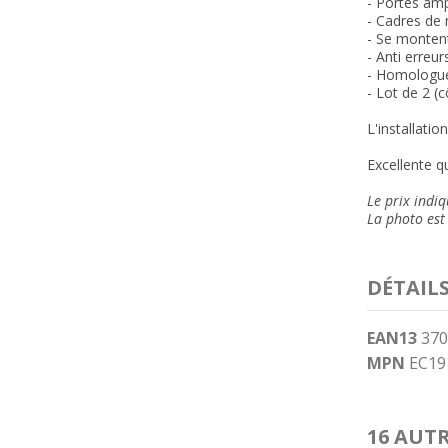
- Portes amp
- Cadres de 
-
Se montent 
- Anti erreu
- Homologu
- Lot de 2 (
L'installatio
Excellente qu
Le prix indiq
La photo est 
DÉTAIL
EAN13
370
MPN
EC19
16 AUT