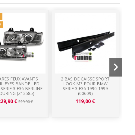
!
€
ARES FEUX AVANTS
2 BAS DE CAISSE SPORT
IL EYES BANDE LED
LOOK M3 POUR BMW
C
SERIE 3 E36 BERLINE
SERIE 3 E36 1990-1999
N
OURING (Z13585)
(00609)
229,90 €
119,00 €
329,90 €