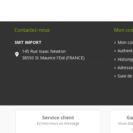
Contactez-nous
Mon co
SMT IMPORT
Mon co
Authenti
145 Rue Isaac Newton
38550 St Maurice l'Exil (FRANCE)
Histori
Adresse
Suivi d
Service client
Ga
Ecrivez-nous un message
Vous dis