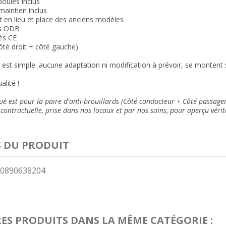
oules inclus
maintien inclus
en lieu et place des anciens modèle
s
rs ODB
és CE
côté droit + côté gauche)
n est simple: aucune adaptation ni modification à prévoir, se montent su
alité !
ué est pour la paire d'anti-brouillards (Côté conducteur + Côté passager
contractuelle, prise dans nos locaux et
par nos soins
, pour aperçu vérit
S DU PRODUIT
0890638204
RES PRODUITS DANS LA MÊME CATÉGORIE :