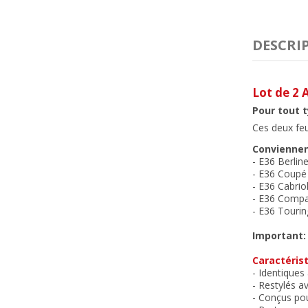
DESCRI
Lot de 2 
Pour tout 
Ces deux feux
Convienne
- E36 Berlin
- E36 Coupé
- E36 Cabrio
- E36 Compa
- E36 Tourin
Important:
Caractérist
- Identiques 
- Restylés av
- Conçus pou