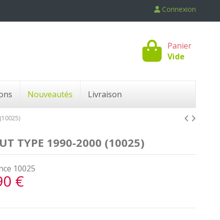
Connexion
Panier
Vide
ons
Nouveautés
Livraison
(10025)
T TYPE 1990-2000 (10025)
nce
10025
90 €