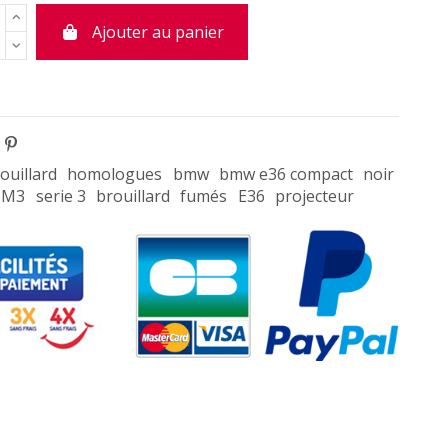
Ajouter au panier
ouillard
homologues
bmw
bmw e36 compact
noir
M3
serie 3
brouillard
fumés
E36
projecteur