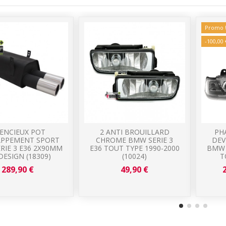
Promo 
-100,00 
LENCIEUX POT
2 ANTI BROUILLARD
PH
APPEMENT SPORT
CHROME BMW SERIE 3
DEV
RIE 3 E36 2X90MM
E36 TOUT TYPE 1990-2000
BMW 
DESIGN (18309)
(10024)
T
289,90 €
49,90 €