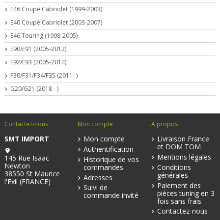
E46 Coupé Cabriolet (1999-2003)
E46 Coupé Cabriolet (2003-2007)
E46 Touring (1998-2005)
E90/E91 (2005-2012)
E92/E93 (2005-2014)
F30/F31/F34/F35 (2011- )
G20/G21 (2018 - )
Contactez-nous
Mon compte
A propos
SMT IMPORT
Mon compte
Livraison France
et DOM TOM
Authentification
Mentions légales
145 Rue Isaac
Historique de vos
Newton
commandes
Conditions
38550 St Maurice
générales
Adresses
l'Exil (FRANCE)
Paiement des
Suivi de
pièces tuning en 3
commande invité
fois sans frais
Contactez-nous