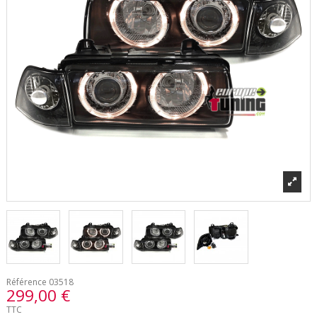
Référence
03518
299,00 €
TTC