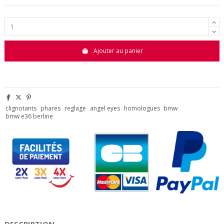
Ajouter au panier
clignotants
phares
reglage
angel eyes
homologues
bmw
bmw e36 berline
DESCRIPTION