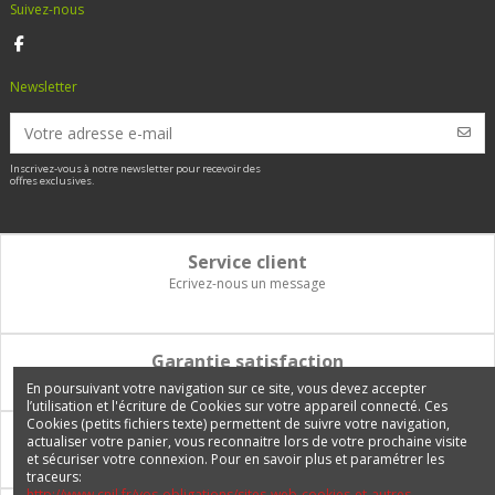
Suivez-nous
Newsletter
Inscrivez-vous à notre newsletter pour recevoir des
offres exclusives.
Service client
Ecrivez-nous un message
Garantie satisfaction
Vous disposez de 14 jours pour changer d'avis et être remboursé
En poursuivant votre navigation sur ce site, vous devez accepter
l’utilisation et l'écriture de Cookies sur votre appareil connecté. Ces
Cookies (petits fichiers texte) permettent de suivre votre navigation,
Paiement 100% sécurisé
actualiser votre panier, vous reconnaitre lors de votre prochaine visite
et sécuriser votre connexion. Pour en savoir plus et paramétrer les
Carte bancaire, PayPal, 3 fois sans frais, virement bancaire
traceurs:
http://www.cnil.fr/vos-obligations/sites-web-cookies-et-autres-