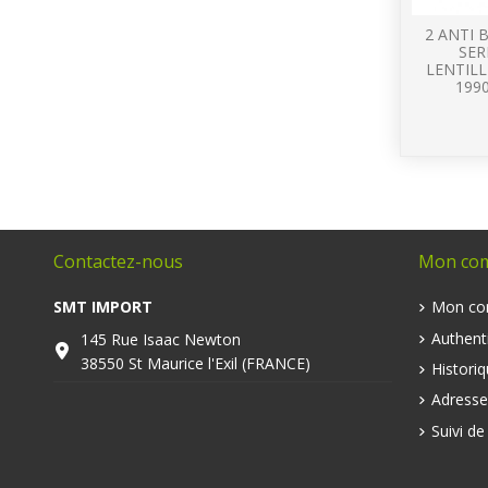
2 ANTI
SER
LENTILL
1990
Contactez-nous
Mon co
SMT IMPORT
Mon co
Authenti
145 Rue Isaac Newton
38550 St Maurice l'Exil (FRANCE)
Histori
Adresse
Suivi d