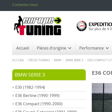
Contactez-nous
Accueil
Pièces d'origine
Performance
ACCUEIL
PIECES TUNING
BMW
BMW SERIE 3
E36 COMPACT (1
E36 CO
BMW SERIE 3
E30 (1982-1994)
E36 Berline (1990-1999)
E36 Compact (1990-2000)
E36 Coupé-Cabriolet (1991-1999)