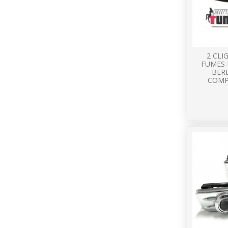
2 CLI
FUMES 
BER
COMP