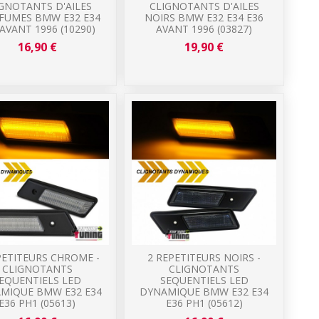
GNOTANTS D'AILES
CLIGNOTANTS D'AILES
 FUMES BMW E32 E34
NOIRS BMW E32 E34 E36
 AVANT 1996 (10290)
AVANT 1996 (03827)
16,90 €
19,90 €
PETITEURS CHROME -
2 REPETITEURS NOIRS -
CLIGNOTANTS
CLIGNOTANTS
EQUENTIELS LED
SEQUENTIELS LED
MIQUE BMW E32 E34
DYNAMIQUE BMW E32 E34
E36 PH1 (05613)
E36 PH1 (05612)