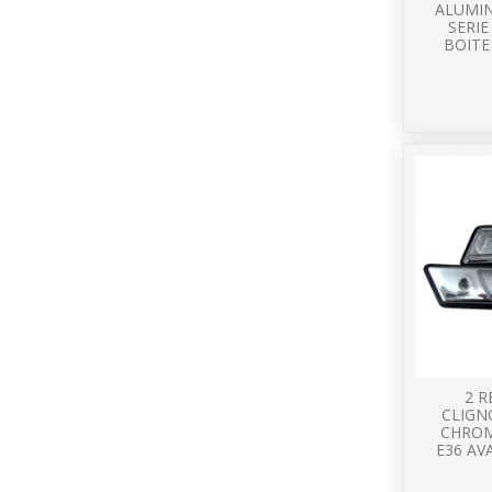
ALUMI
SERIE
BOIT
2 R
CLIGN
CHROM
E36 AV