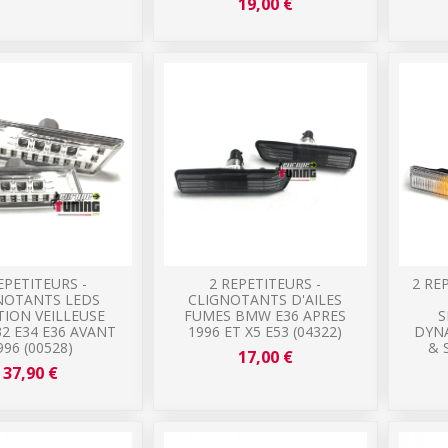
19,00 €
EPETITEURS -
2 REPETITEURS -
2 RE
NOTANTS LEDS
CLIGNOTANTS D'AILES
ION VEILLEUSE
FUMES BMW E36 APRES
S
2 E34 E36 AVANT
1996 ET X5 E53 (04322)
DYN
996 (00528)
& 
17,00 €
37,90 €