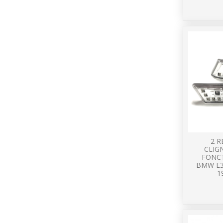
2 R
CLIG
FONCT
BMW E3
1