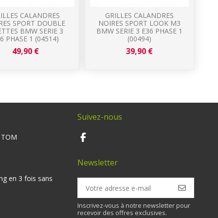
ILLES CALANDRES
GRILLES CALANDRES
RES SPORT DOUBLE
NOIRES SPORT LOOK M3
ETTES BMW SERIE 3
BMW SERIE 3 E36 PHASE 1
6 PHASE 1 (04514)
(00494)
49,90 €
39,90 €
Suivez-nous
M TOM
Newsletter
ng en 3 fois sans
Inscrivez-vous à notre newsletter pour
recevoir des offres exclusives.