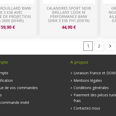
 BROUILLARD BMW
CALANDRES SPORT NOIR
GR
IE 3 E36 AVEC
BRILLANT LOOK M
NOI
E DE PROJECTION
PERFORMANCE BMW
AIL
-2000 (00445)
SERIE 3 E36 PH1 (05076)
E3
59,90 €
44,90 €
1
2
mpte
A propos
mpte
Livraison France et DO
fication
Mentions légales
que de vos commandes
Conditions générales
s
Paiement des pièces tuni
frais
e commande invité
Contactez-nous