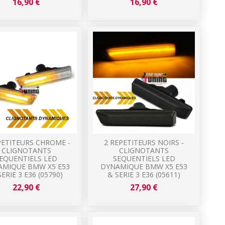
16,90 €
16,90 €
PETITEURS CHROME -
2 REPETITEURS NOIRS -
CLIGNOTANTS
CLIGNOTANTS
EQUENTIELS LED
SEQUENTIELS LED
AMIQUE BMW X5 E53
DYNAMIQUE BMW X5 E53
SERIE 3 E36 (05790)
& SERIE 3 E36 (05611)
22,90 €
27,90 €