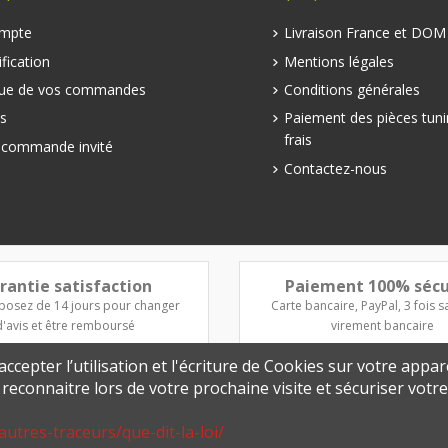
mpte
Livraison France et DO
fication
Mentions légales
que de vos commandes
Conditions générales
s
Paiement des pièces tuni
frais
e commande invité
Contactez-nous
rantie satisfaction
Paiement 100% sécu
posez de 14 jours pour changer
Carte bancaire, PayPal, 3 fois sa
d'avis et être remboursé
virement bancaire
ccepter l’utilisation et l'écriture de Cookies sur votre appar
s reconnaitre lors de votre prochaine visite et sécuriser vot
autres-traceurs/que-dit-la-loi/