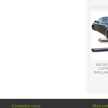
BECQUE
COFF
BRILLAN
Contactez-nous
Mon co