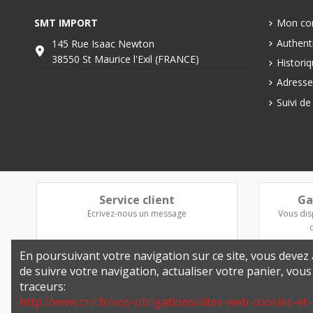
SMT IMPORT
Mon co
Authenti
145 Rue Isaac Newton
38550 St Maurice l'Exil (FRANCE)
Histori
Adresse
Suivi d
Service client
Ga
Ecrivez-nous un message
Vous dis
En poursuivant votre navigation sur ce site, vous devez a
de suivre votre navigation, actualiser votre panier, vou
traceurs:
http://www.cnil.fr/vos-obligations/sites-web-cookies-et-