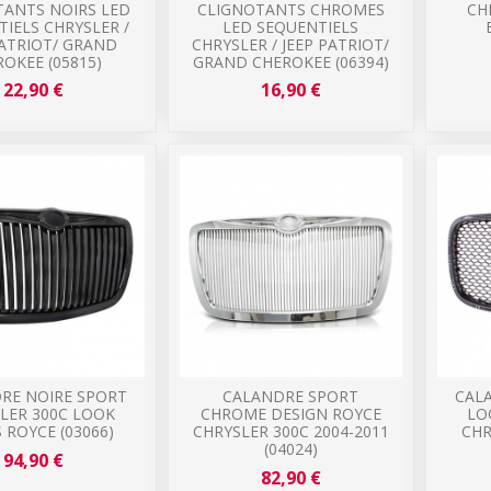
TANTS NOIRS LED
CLIGNOTANTS CHROMES
CH
IELS CHRYSLER /
LED SEQUENTIELS
PATRIOT/ GRAND
CHRYSLER / JEEP PATRIOT/
OKEE (05815)
GRAND CHEROKEE (06394)
22,90 €
16,90 €
RE NOIRE SPORT
CALANDRE SPORT
CAL
LER 300C LOOK
CHROME DESIGN ROYCE
LO
 ROYCE (03066)
CHRYSLER 300C 2004-2011
CHR
(04024)
94,90 €
82,90 €