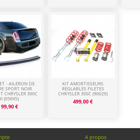
T - AILERON DE
KIT AMORTISSEURS
RE SPORT NOIR
REGLABLES FILETES
T CHRYSLER 300C
CHRYSLER 300C (90029)
II (05695)
499,00 €
99,90 €
mpte
A propos