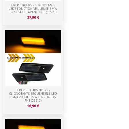
2 REPETITEURS - CLIGNOTANTS
LEDS FONCTION VEILLEUSE BMW
E32 E34 E36 AVANT 1996 (00528)
37,90 €
2 REPETITEURS NOIRS -
CLIGNOTANTS SEQUENTIELS LED
DYNAMIQUE BMW E32 E34 E36
PH1 (05612)
16,90 €