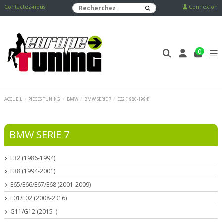
Contactez-nous
Connexion
0
ACCUEIL
PIECES TUNING
BMW
BMW SERIE 7
E32 (1986-1994)
BMW SERIE 7
E32 (1986-1994)
E38 (1994-2001)
E65/E66/E67/E68 (2001-2009)
F01/F02 (2008-2016)
G11/G12 (2015- )