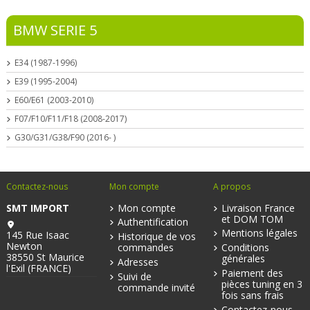
BMW SERIE 5
E34 (1987-1996)
E39 (1995-2004)
E60/E61 (2003-2010)
F07/F10/F11/F18 (2008-2017)
G30/G31/G38/F90 (2016- )
Contactez-nous
Mon compte
A propos
SMT IMPORT
Mon compte
Livraison France
et DOM TOM
Authentification
Mentions légales
145 Rue Isaac
Historique de vos
Newton
commandes
Conditions
38550 St Maurice
générales
Adresses
l'Exil (FRANCE)
Paiement des
Suivi de
pièces tuning en 3
commande invité
fois sans frais
Contactez-nous