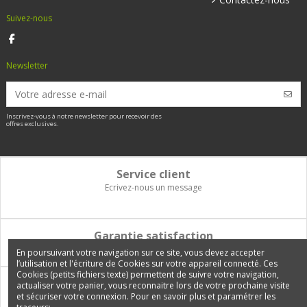
Suivez-nous
Newsletter
Inscrivez-vous à notre newsletter pour recevoir des
offres exclusives.
Service client
Ecrivez-nous un message
Garantie satisfaction
Vous disposez de 14 jours pour changer d'avis et être remboursé
En poursuivant votre navigation sur ce site, vous devez accepter
l’utilisation et l'écriture de Cookies sur votre appareil connecté. Ces
Cookies (petits fichiers texte) permettent de suivre votre navigation,
Paiement 100% sécurisé
actualiser votre panier, vous reconnaitre lors de votre prochaine visite
et sécuriser votre connexion. Pour en savoir plus et paramétrer les
Carte bancaire, PayPal, 3 fois sans frais, virement bancaire