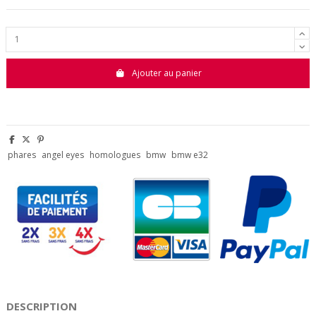
Ajouter au panier
phares
angel eyes
homologues
bmw
bmw e32
DESCRIPTION