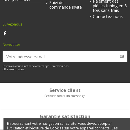
Paiement des
Suivi de
pièces tuning en 3
commande invité
fois sans frais
Contactez-nous
Suivez-nous
Newsletter
Inscrivez-vous à notre newsletter pour recevoir des
offres exclusives.
Service client
Ecrivez-nous un message
Garantie satisfaction
Vous disposez de 14 jours pour changer d'avis et être remboursé
En poursuivant votre navigation sur ce site, vous devez accepter
l’utilisation et l'écriture de Cookies sur votre appareil connecté. Ces