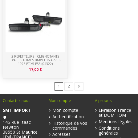
2 REPETITEURS - CLIGNOTANTS
D'AILES FUMES BMW E36 APRES
1996 ET X5 E53 (04322)
17,00 €
1
2
Contactez-nous
Mon compte
A propos
SMT IMPORT
Mon compte
Livraison France
et DOM TOM
Authentification
Mentions légales
145 Rue Isaac
Historique de vos
Newton
commandes
Conditions
38550 St Maurice
générales
Adresses
l'Exil (FRANCE)