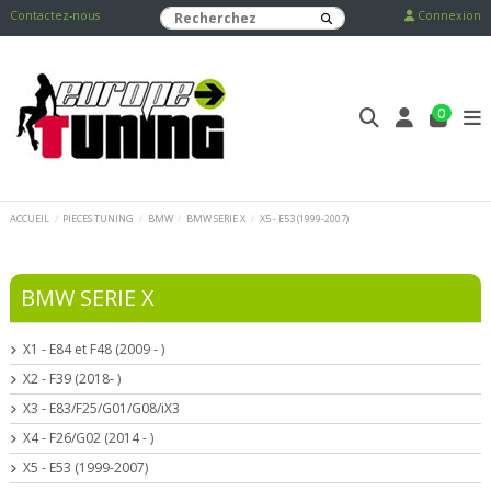
Contactez-nous
Connexion
0
ACCUEIL
PIECES TUNING
BMW
BMW SERIE X
X5 - E53 (1999-2007)
BMW SERIE X
X1 - E84 et F48 (2009 - )
X2 - F39 (2018- )
X3 - E83/F25/G01/G08/iX3
X4 - F26/G02 (2014 - )
X5 - E53 (1999-2007)