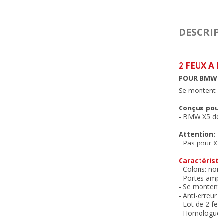
DESCRI
2 FEUX A
POUR BMW X
Se montent e
Conçus pou
- BMW X5 de 
Attention:
- Pas pour X
Caractérist
- Coloris: no
- Portes amp
- Se montent
- Anti-erreu
- Lot de 2 fe
- Homologu