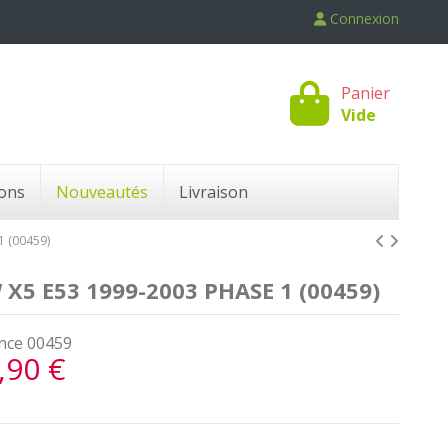
Connexion
Panier
Vide
ons
Nouveautés
Livraison
 (00459)
5 E53 1999-2003 PHASE 1 (00459)
nce
00459
,90 €