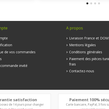
mpte
A propos
mpte
Livraison France et DO
fication
Mentions légales
que de vos commandes
Conditions générales
s
Paiement des pièces tuni
frais
e commande invité
Contactez-nous
rantie satisfaction
Paiement 100% sécu
posez de 14 jours pour changer
Carte bancaire, PayPal, 3 fois sa