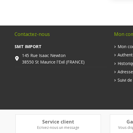
Contactez-nous
Mon co
SMT IMPORT
Mon co
Authenti
145 Rue Isaac Newton
38550 St Maurice l'Exil (FRANCE)
Histori
Adresse
Suivi d
Service client
Ga
Ecrivez-nous un message
Vous dis