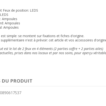
 et Feux de position: LEDS
LEDS
s: Ampoules
lard: Ampoules
ul: Ampoules
n est simple: se montent sur fixations et fiches d'origine.
supplémentaire n'est à prévoir: cet article et vos accessoires d'orig
ué est le lot de 2 feux en 4 éléments
(2 parties coffre + 2 parties ailes)
ctuelles, prises dans nos locaux et
par nos soins
, pour aperçu véritabl
S DU PRODUIT
0890617537