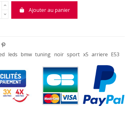
Ajouter au panier
led
leds
bmw
tuning
noir
sport
x5
arriere
E53