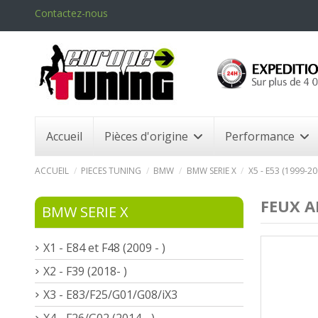
Contactez-nous
Accueil
Pièces d'origine
Performance
ACCUEIL
PIECES TUNING
BMW
BMW SERIE X
X5 - E53 (1999-20
FEUX A
BMW SERIE X
X1 - E84 et F48 (2009 - )
X2 - F39 (2018- )
X3 - E83/F25/G01/G08/iX3
X4 - F26/G02 (2014 - )