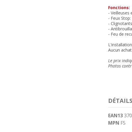
Fonctions:
- Veilleuses
- Feux Stop:
- Clignotant
- Antibrouil
- Feu de rec
L'installatio
Aucun achat 
Le prix indiq
Photos contra
DÉTAIL
EAN13
370
MPN
F5