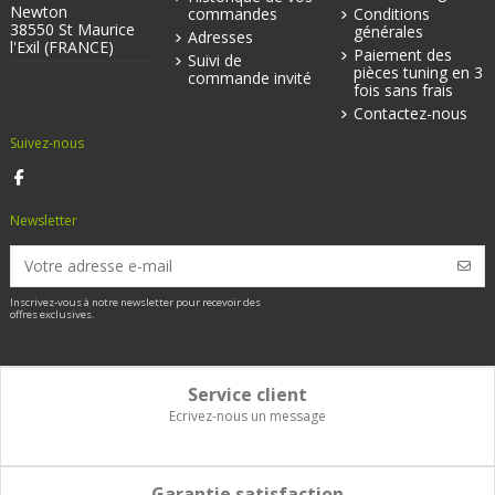
Newton
commandes
Conditions
38550 St Maurice
générales
Adresses
l'Exil (FRANCE)
Paiement des
Suivi de
pièces tuning en 3
commande invité
fois sans frais
Contactez-nous
Suivez-nous
Newsletter
Inscrivez-vous à notre newsletter pour recevoir des
offres exclusives.
Service client
Ecrivez-nous un message
Garantie satisfaction