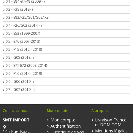
X1 - E84 et F48 (2009 - )
X2 - F39 (2018- )
X3 - E83/F25/G01/G08/iX3
X4 - F26/G02 (2014 - )
X5 - E53 (1999-2007)
X5 - E70 (2007-2013)
X5 - F15 (2012 - 2018)
X5 - G05 (2018- )
X6 - E71 E72 (2008-2014)
X6 - F16 (2014 - 2019)
X6 - G06 (2019- )
X7 - G07 (2019 - )
Contactez-nous
Mon compte
A propos
SMT IMPORT
Mon compte
Livraison France
et DOM TOM
Authentification
Mentions légales
145 Rue Isaac
Historique de vos