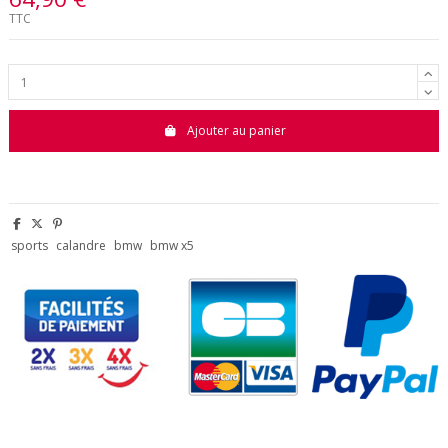
TTC
Ajouter au panier
sports
calandre
bmw
bmw x5