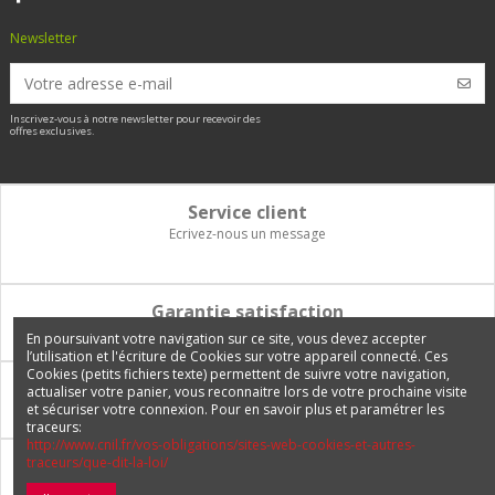
Newsletter
Inscrivez-vous à notre newsletter pour recevoir des
offres exclusives.
Service client
Ecrivez-nous un message
Garantie satisfaction
Vous disposez de 14 jours pour changer d'avis et être remboursé
En poursuivant votre navigation sur ce site, vous devez accepter
l’utilisation et l'écriture de Cookies sur votre appareil connecté. Ces
Cookies (petits fichiers texte) permettent de suivre votre navigation,
Paiement 100% sécurisé
actualiser votre panier, vous reconnaitre lors de votre prochaine visite
et sécuriser votre connexion. Pour en savoir plus et paramétrer les
Carte bancaire, PayPal, 3 fois sans frais, virement bancaire
traceurs:
http://www.cnil.fr/vos-obligations/sites-web-cookies-et-autres-
traceurs/que-dit-la-loi/
Livraison Internationale
Expédition en France, en Europe et vers tous les DOM-TOM