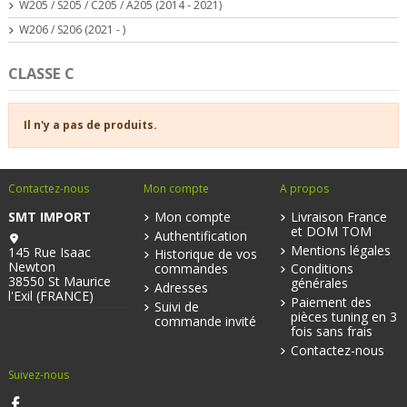
W205 / S205 / C205 / A205 (2014 - 2021)
W206 / S206 (2021 - )
CLASSE C
Il n'y a pas de produits.
Contactez-nous
Mon compte
A propos
SMT IMPORT
Mon compte
Livraison France
et DOM TOM
Authentification
Mentions légales
145 Rue Isaac
Historique de vos
Newton
commandes
Conditions
38550 St Maurice
générales
Adresses
l'Exil (FRANCE)
Paiement des
Suivi de
pièces tuning en 3
commande invité
fois sans frais
Contactez-nous
Suivez-nous