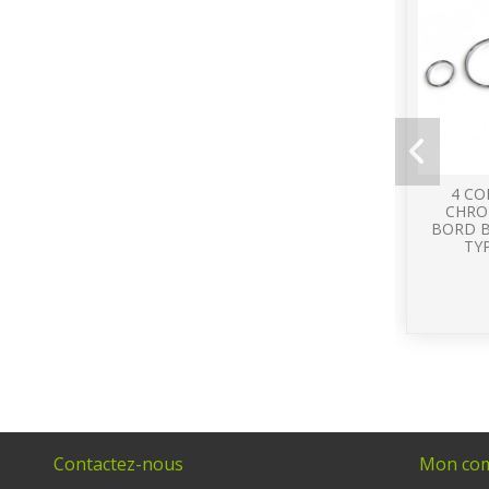
4 CO
CHRO
BORD B
TYP
Contactez-nous
Mon co