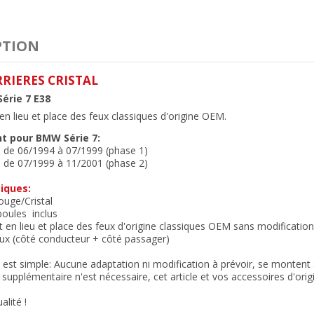
PTION
RRIERES CRISTAL
érie 7 E38
n lieu et place des feux classiques d'origine OEM.
t pour BMW Série 7:
e de 06/1994 à 07/1999 (phase 1)
e de 07/1999 à 11/2001 (phase 2)
iques:
ouge/Cristal
oules inclus
 en lieu et place des feux d'origine classiques OEM sans modification
eux (côté conducteur + côté passager)
n est simple: Aucune adaptation ni modification à prévoir, se montent su
supplémentaire n'est nécessaire, cet article et vos accessoires d'or
alité !