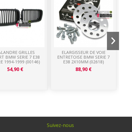
ALANDRE GRILLES
ELARGISSEUR DE VOIE
T BMW SERIE 7 E38
ENTRETOISE BMW SERIE 7
EN
E 1994-1999 (00146)
E38 2X10MM (02618)
F
54,90 €
88,90 €
Suivez-nous