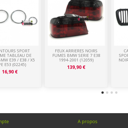
NTOURS SPORT
FEUX ARRIERES NOIRS
C
ME TABLEAU DE
FUMES BMW SERIE 7 E38
SPOR
MW E39 / E38 / X5
1994-2001 (12059)
NOIR
E E53 (02245)
139,90 €
16,90 €
mpte
A propos