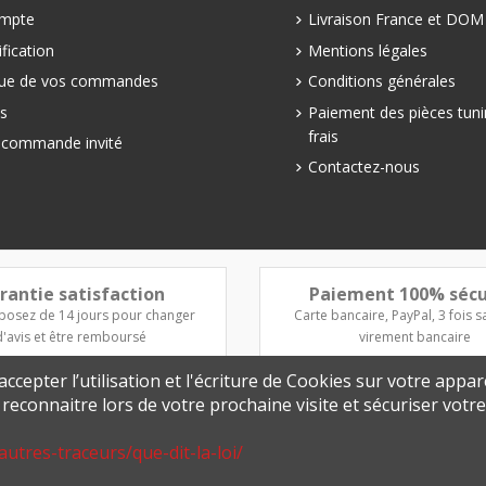
mpte
Livraison France et DO
fication
Mentions légales
que de vos commandes
Conditions générales
s
Paiement des pièces tuni
frais
e commande invité
Contactez-nous
rantie satisfaction
Paiement 100% sécu
posez de 14 jours pour changer
Carte bancaire, PayPal, 3 fois sa
d'avis et être remboursé
virement bancaire
ccepter l’utilisation et l'écriture de Cookies sur votre appar
s reconnaitre lors de votre prochaine visite et sécuriser vot
autres-traceurs/que-dit-la-loi/