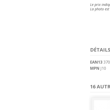
Le prix indiq
La photo est 
DÉTAIL
EAN13
370
MPN
J10
16 AUT