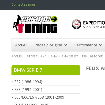
Contactez-nous
Accueil
Pièces d'origine
Performance
ACCUEIL
PIECES TUNING
BMW
BMW SERIE 7
E38 (1994-2001)
FEUX A
BMW SERIE 7
E32 (1986-1994)
E38 (1994-2001)
E65/E66/E67/E68 (2001-2009)
F01/F02 (2008-2016)