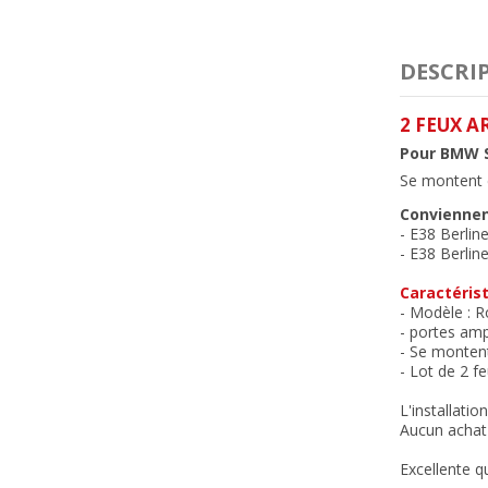
DESCRI
2 FEUX A
Pour BMW S
Se montent e
Conviennen
- E38 Berlin
- E38 Berlin
Caractérist
- Modèle
: R
- portes amp
- Se montent
- Lot de 2 f
L'installatio
Aucun achat 
Excellente qu