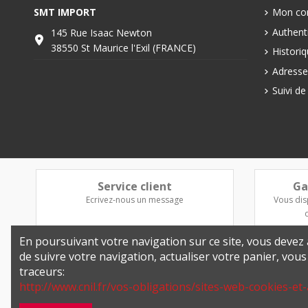
SMT IMPORT
Mon co
Authenti
145 Rue Isaac Newton
38550 St Maurice l'Exil (FRANCE)
Histori
Adresse
Suivi d
Service client
Ga
Ecrivez-nous un message
Vous dis
En poursuivant votre navigation sur ce site, vous devez a
de suivre votre navigation, actualiser votre panier, vou
traceurs:
http://www.cnil.fr/vos-obligations/sites-web-cookies-et-