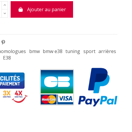
Ajouter au panier
homologues
bmw
bmw e38
tuning
sport
arrières
E38