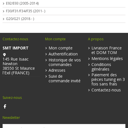
E92/E93 (2005-2014)
F30/F31/F34/F35 (2011- )
G20/G21 (2018 - )
Contactez-nous
Mon compte
A propos
SMT IMPORT
Mon compte
Livraison France
et DOM TOM
Authentification
Mentions légales
145 Rue Isaac
Historique de vos
Newton
commandes
Conditions
38550 St Maurice
générales
Adresses
l'Exil (FRANCE)
Paiement des
Suivi de
pièces tuning en 3
commande invité
fois sans frais
Contactez-nous
Suivez-nous
Newsletter