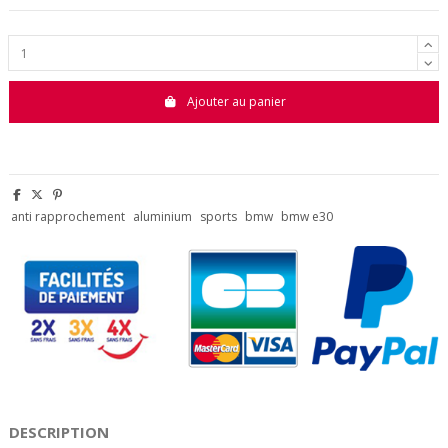
Ajouter au panier
anti rapprochement
aluminium
sports
bmw
bmw e30
DESCRIPTION