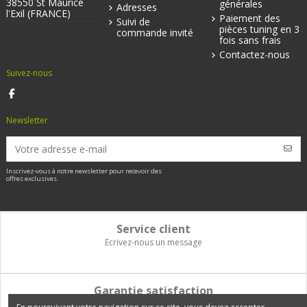
38550 St Maurice
générales
Adresses
l'Exil (FRANCE)
Paiement des
Suivi de
pièces tuning en 3
commande invité
fois sans frais
Contactez-nous
Suivez-nous
Newsletter
Inscrivez-vous à notre newsletter pour recevoir des
offres exclusives.
Service client
Ecrivez-nous un message
Garantie satisfaction
Vous disposez de 14 jours pour changer d'avis et être remboursé