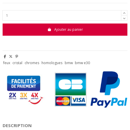
Ajouter au panier
feux
cristal
chromes
homologues
bmw
bmw e30
DESCRIPTION