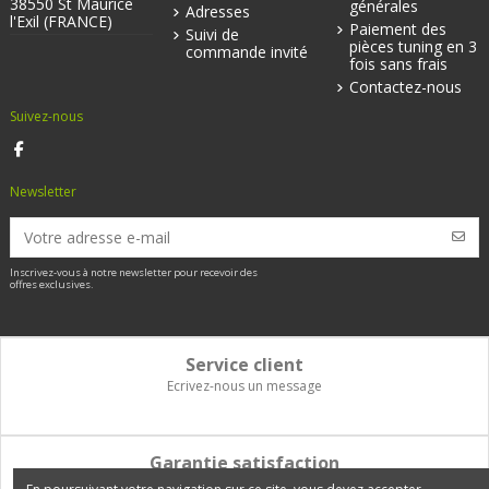
38550 St Maurice
générales
Adresses
l'Exil (FRANCE)
Paiement des
Suivi de
pièces tuning en 3
commande invité
fois sans frais
Contactez-nous
Suivez-nous
Newsletter
Inscrivez-vous à notre newsletter pour recevoir des
offres exclusives.
Service client
Ecrivez-nous un message
Garantie satisfaction
Vous disposez de 14 jours pour changer d'avis et être remboursé