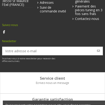
38550 St Maurice
générales
Adresses
l'Exil (FRANCE)
Paiement des
Suivi de
pièces tuning en 3
commande invité
fois sans frais
Contactez-nous
Suivez-nous
Newsletter
Inscrivez-vous à notre newsletter pour recevoir des
offres exclusives.
Service client
Ecrivez-nous un message
Garantie satisfaction
Vous disposez de 14 jours pour changer d'avis et être remboursé