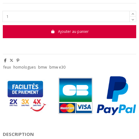
Ajouter au panier
feux
homologues
bmw
bmw e30
DESCRIPTION