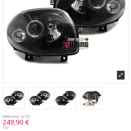
Référence
12157
249,90 €
TTC