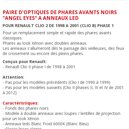
PAIRE D'OPTIQUES DE PHARES AVANTS NOIRS
"ANGEL EYES" A ANNEAUX LED
POUR RENAULT CLIO 2 DE 1998 A 2001 (CLIO B) PHASE 1
Pour un remplacement simple et rapide des phares avants
classiques.
Phares
au look Xénon avec doubles anneaux
.
Les anneaux s'allumeront dès le passage des veilleuses, des feux
de croisement ou encore des pleins phares.
Conçus pour Renault:
- Renault Clio II phase I de 1998 à 2001
Attention:
- Pas pour les modèles précédents (Clio I de 1990 à 1999)
- Pas pour les modèles suivants (Clio II phases II, III et IV de 2001
à 2012)
Caractéristiques:
- Fonds des phares noirs
- Modèle à double anneaux
avec loupes / lentilles de projection
pour un look Xénon
- Anneaux leds
Blanc Froid 6000K (Blanc Bleu)
- Glaces lisses claires