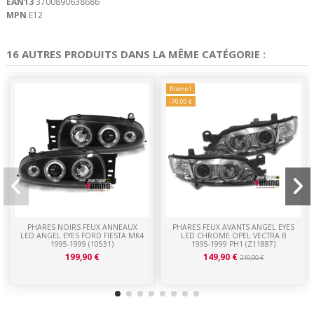
EAN13
3700890638686
MPN
E12
16 AUTRES PRODUITS DANS LA MÊME CATÉGORIE :
Promo !
-70,00 €
PHARES NOIRS FEUX ANNEAUX
PHARES FEUX AVANTS ANGEL EYES
LED ANGEL EYES FORD FIESTA MK4
LED CHROME OPEL VECTRA B
1995-1999 (10531)
1995-1999 PH1 (Z11887)
199,90 €
149,90 €
219,90 €