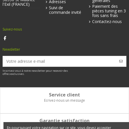
générales
Adresses
l'Exil (FRANCE)
Paiement des
Suivi de
pièces tuning en 3
commande invité
fois sans frais
Contactez-nous
Suivez-nous
Newsletter
Inscrivez-vous à notre newsletter pour recevoir des
offres exclusives.
Service client
Ecrivez-nous un message
Garantie satisfaction
Vous disposez de 14 jours pour changer d'avis et être remboursé
En poursuivant votre navigation sur ce site, vous devez accepter