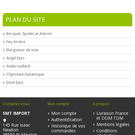
PLAN DU SITE
Becquet, Spoiler et Aileron
Feu Arrière
Elargisseur de voie
Angel Eyes
Antibrouillard
Clignotant Dynamique
Devil Eyes
Contactez-nous
Mon compte
A propos
SMT IMPORT
Mon compte
Livraison France
et DOM TOM
Authentification
Mentions légales
145 Rue Isaac
Historique de vos
Newton
commandes
Conditions
38550 St Maurice