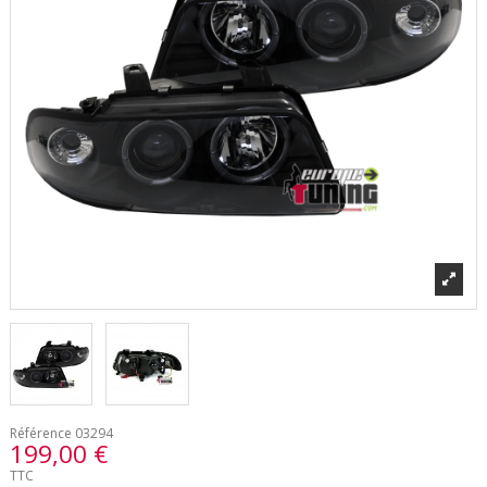
Référence
03294
199,00 €
TTC