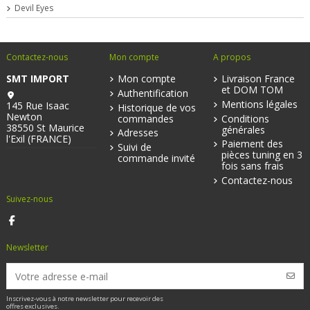
Devil Eyes
Contactez-nous
Mon compte
A propos
SMT IMPORT
Mon compte
Livraison France
et DOM TOM
Authentification
Mentions légales
145 Rue Isaac
Historique de vos
Newton
commandes
Conditions
38550 St Maurice
générales
Adresses
l'Exil (FRANCE)
Paiement des
Suivi de
pièces tuning en 3
commande invité
fois sans frais
Contactez-nous
Suivez-nous
Newsletter
Inscrivez-vous à notre newsletter pour recevoir des
offres exclusives.