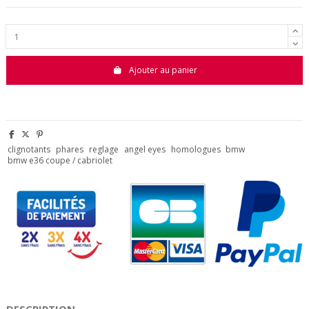
Ajouter au panier
clignotants
phares
reglage
angel eyes
homologues
bmw
bmw e36 coupe / cabriolet
DESCRIPTION