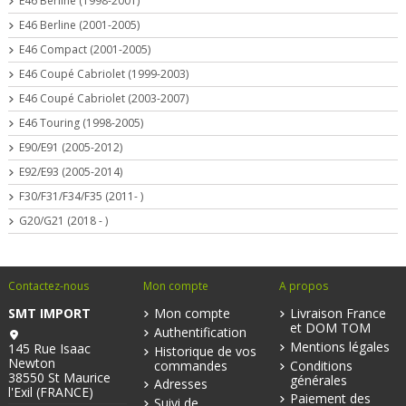
E46 Berline (1998-2001)
E46 Berline (2001-2005)
E46 Compact (2001-2005)
E46 Coupé Cabriolet (1999-2003)
E46 Coupé Cabriolet (2003-2007)
E46 Touring (1998-2005)
E90/E91 (2005-2012)
E92/E93 (2005-2014)
F30/F31/F34/F35 (2011- )
G20/G21 (2018 - )
Contactez-nous
Mon compte
A propos
SMT IMPORT
Mon compte
Livraison France
et DOM TOM
Authentification
Mentions légales
145 Rue Isaac
Historique de vos
Newton
commandes
Conditions
38550 St Maurice
générales
Adresses
l'Exil (FRANCE)
Paiement des
Suivi de