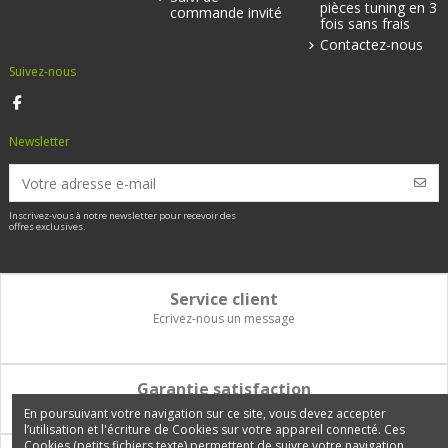
pièces tuning en 3
commande invité
fois sans frais
Contactez-nous
Suivez-nous
Newsletter
Inscrivez-vous à notre newsletter pour recevoir des
offres exclusives.
Service client
Ecrivez-nous un message
Garantie satisfaction
Vous disposez de 14 jours pour changer d'avis et être remboursé
En poursuivant votre navigation sur ce site, vous devez accepter
l’utilisation et l'écriture de Cookies sur votre appareil connecté. Ces
Cookies (petits fichiers texte) permettent de suivre votre navigation,