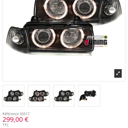
Référence
03517
299,00 €
TTC