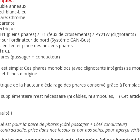
iques:
uble anneaux
d: blanc-bleu
hare: Chrome
sparente
ectrique
H1 (pleins phares) / H1 (feux de croisements) / PY21W (clignotants)
r sur l'ordinateur de bord (Système CAN-Bus)
 en lieu et place des anciens phares
és CE
hares (passager + conducteur)
on est simple: Ces phares monoblocs (avec clignotants intégrés) se m
 et fiches d'origine.
trique de la hauteur d'éclairage des phares conservé grâce à l'empla
supplémentaire n'est nécessaire (ni câbles, ni ampoules, ...) Cet artic
alité !
qué est pour la paire de phares (Côté passager + Côté conducteur)
contractuelle, prise dans nos locaux et
par nos soins
, pour aperçu vérit
cheter nos ampoules clignotants chromées (elles clignotent bi