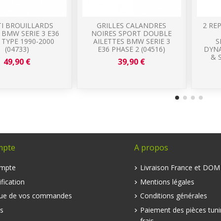
TI BROUILLARDS
GRILLES CALANDRES
2 RE
 BMW SERIE 3 E36
NOIRES SPORT DOUBLE
TYPE 1990-2000
AILETTES BMW SERIE 3
S
(04733)
E36 PHASE 2 (04516)
DYNA
& S
49,90 €
39,90 €
mpte
A propos
mpte
Livraison France et DO
fication
Mentions légales
que de vos commandes
Conditions générales
s
Paiement des pièces tuni
frais