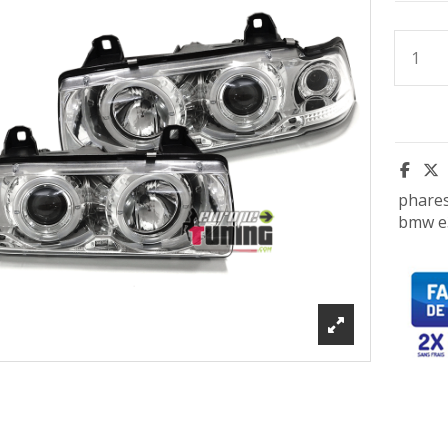
phare
bmw e3