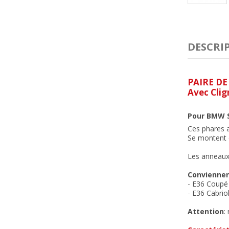
DESCRI
PAIRE D
Avec Clig
Pour BMW S
Ces phares 
Se montent e
Les anneaux 
Convienne
- E36 Coupé
- E36 Cabrio
Attention
: