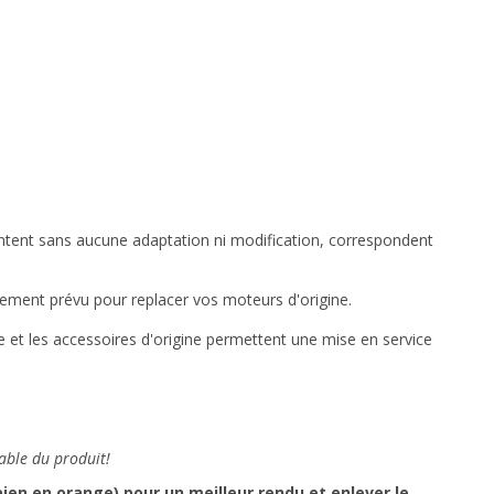
ontent sans aucune adaptation ni modification, correspondent
cement prévu pour replacer vos moteurs d'origine
.
le et les accessoires d'origine permettent une mise en service
able du produit!
en en orange) pour un meilleur rendu et enlever le