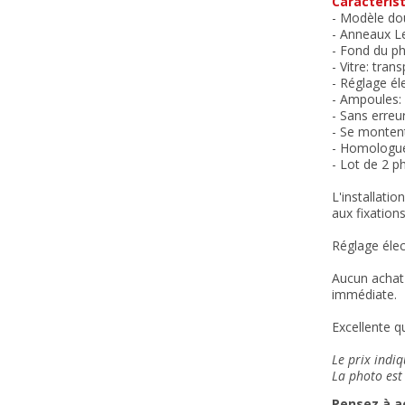
Caractérist
- Modèle do
-
Anneaux Le
- Fond du p
- Vitre: tran
- Réglage él
- Ampoules: 
- Sans erreu
- Se montent
- Homologu
- Lot de 2 p
L'installati
aux fixations
Réglage élec
Aucun achat 
immédiate.
Excellente qu
Le prix indi
La photo est 
Pensez à a