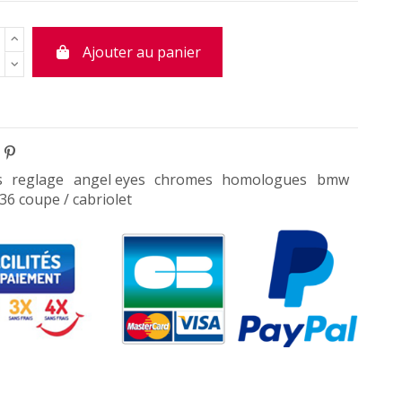
Ajouter au panier
s
reglage
angel eyes
chromes
homologues
bmw
6 coupe / cabriolet