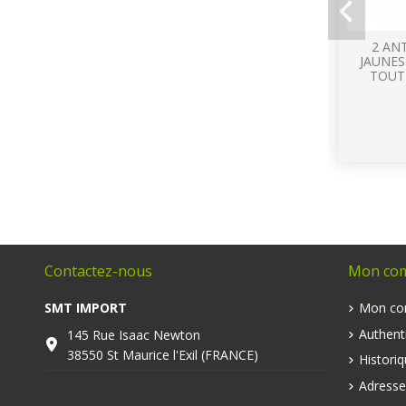
2 AN
JAUNES
TOUT 
Contactez-nous
Mon co
SMT IMPORT
Mon co
Authenti
145 Rue Isaac Newton
38550 St Maurice l'Exil (FRANCE)
Histori
Adresse