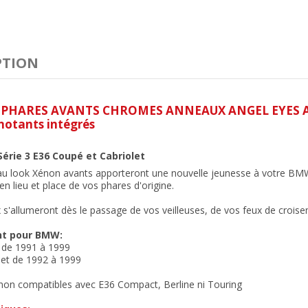
PTION
E PHARES AVANTS CHROMES ANNEAUX ANGEL EYES A
notants intégrés
érie 3 E36 Coupé et Cabriolet
au look Xénon avants apporteront une nouvelle jeunesse à votre BM
n lieu et place de vos phares d'origine.
s'allumeront dès le passage de vos veilleuses, de vos feux de crois
nt pour BMW:
 de 1991 à 1999
let de 1992 à 1999
 non compatibles avec E36 Compact, Berline ni Touring