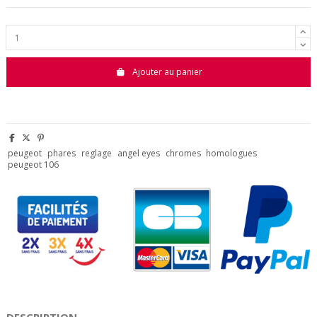
Ajouter au panier
peugeot
phares
reglage
angel eyes
chromes
homologues
peugeot 106
DESCRIPTION