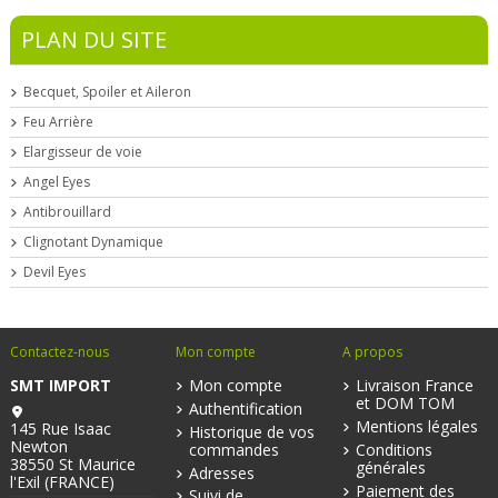
PLAN DU SITE
Becquet, Spoiler et Aileron
Feu Arrière
Elargisseur de voie
Angel Eyes
Antibrouillard
Clignotant Dynamique
Devil Eyes
Contactez-nous
Mon compte
A propos
SMT IMPORT
Mon compte
Livraison France
et DOM TOM
Authentification
Mentions légales
145 Rue Isaac
Historique de vos
Newton
commandes
Conditions
38550 St Maurice
générales
Adresses
l'Exil (FRANCE)
Paiement des
Suivi de