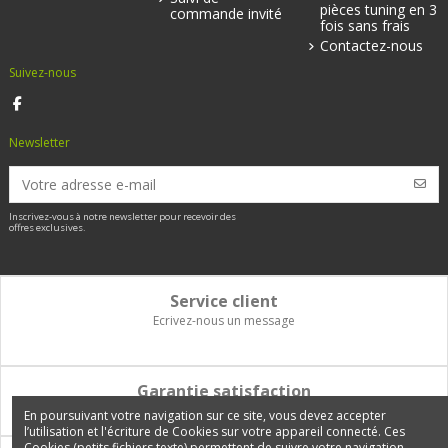
pièces tuning en 3
commande invité
fois sans frais
Contactez-nous
Suivez-nous
Newsletter
Inscrivez-vous à notre newsletter pour recevoir des
offres exclusives.
Service client
Ecrivez-nous un message
Garantie satisfaction
Vous disposez de 14 jours pour changer d'avis et être remboursé
En poursuivant votre navigation sur ce site, vous devez accepter
l’utilisation et l'écriture de Cookies sur votre appareil connecté. Ces
Cookies (petits fichiers texte) permettent de suivre votre navigation,