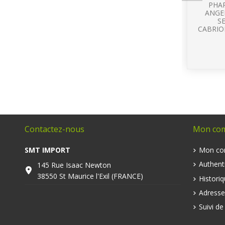
PHA
ANGE
S
CABRIOL
Contactez-nous
Mon co
SMT IMPORT
Mon co
Authenti
145 Rue Isaac Newton
38550 St Maurice l'Exil (FRANCE)
Histori
Adresse
Suivi d