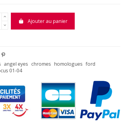
Ajouter au panier
s
angel eyes
chromes
homologues
ford
ocus 01-04