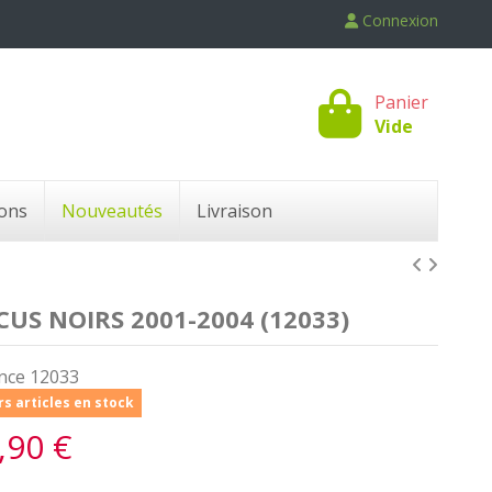
Connexion
Panier
Vide
ons
Nouveautés
Livraison
S NOIRS 2001-2004 (12033)
nce
12033
s articles en stock
,90 €