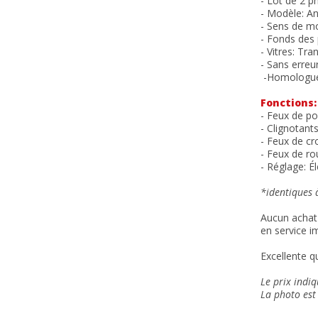
- Lot de 2 p
- Modèle: A
- Sens de m
- Fonds des
- Vitres: Tr
- Sans erreu
-Homologué
Fonctions:
- Feux de po
- Clignotan
- Feux de cr
- Feux de r
- Réglage: É
*identiques à
Aucun achat 
en service i
Excellente qu
Le prix indi
La photo est 