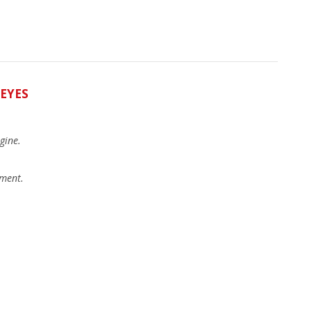
EYES
gine.
ement.