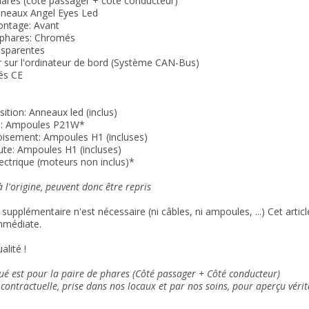
hares (côté passager + côté conducteur)
nneaux Angel Eyes Led
ontage: Avant
 phares: Chromés
ansparentes
r sur l'ordinateur de bord (Système CAN-Bus)
s CE
sition: Anneaux led
(inclus)
ts: Ampoules P21W*
oisement: Ampoules H1 (incluses)
oute: Ampoules H1
(incluses)
lectrique (moteurs non inclus)*
 l'origine, peuvent donc être repris
supplémentaire n'est nécessaire (ni câbles, ni ampoules, ...) Cet arti
mmédiate.
alité !
qué est pour la paire de phares (Côté passager + Côté conducteur)
contractuelle, prise dans nos locaux et
par nos soins
, pour aperçu vérit