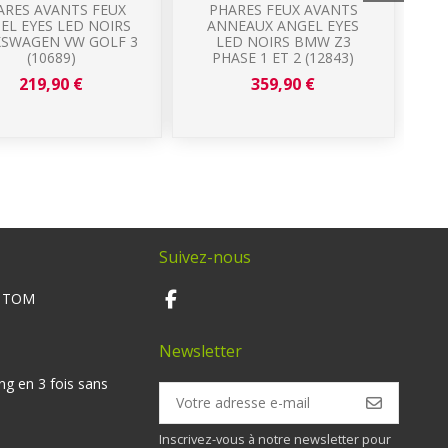
ARES AVANTS FEUX
PHARES FEUX AVANTS
EL EYES LED NOIRS
ANNEAUX ANGEL EYES
SWAGEN VW GOLF 3
LED NOIRS BMW Z3
CC
(10689)
PHASE 1 ET 2 (12843)
219,90 €
359,90 €
Suivez-nous
M TOM
Newsletter
ng en 3 fois sans
Inscrivez-vous à notre newsletter pour