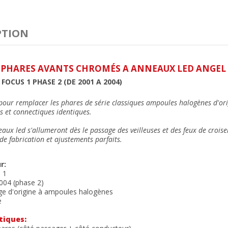
PTION
E PHARES AVANTS CHROMÉS A ANNEAUX LED ANGEL 
FOCUS 1 PHASE 2 (DE 2001 A 2004)
pour remplacer les phares de série classiques
ampoules halogènes
d'ori
s et connectiques identiques
.
eaux led
s'allumeront dès le passage des veilleuses et des feux de crois
de fabrication et ajustements parfait
s.
r:
 1
004 (phase 2)
ge d'origine à ampoules halogènes
e
tiques: