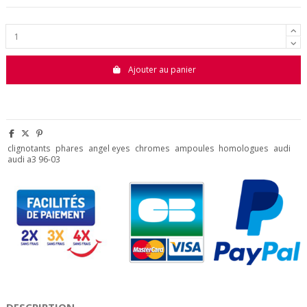
Ajouter au panier
clignotants
phares
angel eyes
chromes
ampoules
homologues
audi
audi a3 96-03
DESCRIPTION