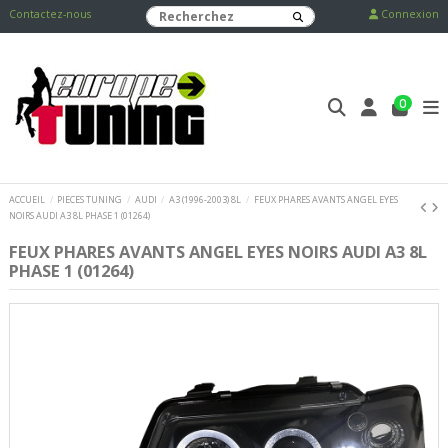
Contactez-nous
Connexion
0
ACCUEIL
PIECES TUNING
AUDI
A3 (1996-2003) 8L
FEUX PHARES AVANTS ANGEL EYES
NOIRS AUDI A3 8L PHASE 1 (01264)
FEUX PHARES AVANTS ANGEL EYES NOIRS AUDI A3 8L
PHASE 1 (01264)