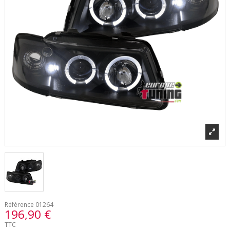
Référence
01264
196,90 €
TTC