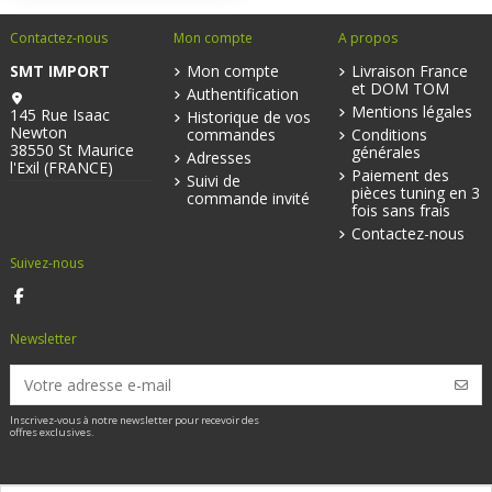
Contactez-nous
Mon compte
A propos
SMT IMPORT
Mon compte
Livraison France
et DOM TOM
Authentification
Mentions légales
145 Rue Isaac
Historique de vos
Newton
commandes
Conditions
38550 St Maurice
générales
Adresses
l'Exil (FRANCE)
Paiement des
Suivi de
pièces tuning en 3
commande invité
fois sans frais
Contactez-nous
Suivez-nous
Newsletter
Inscrivez-vous à notre newsletter pour recevoir des
offres exclusives.