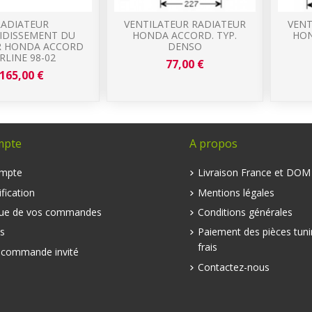
RADIATEUR
VENTILATEUR RADIATEUR
VENT
IDISSEMENT DU
HONDA ACCORD. TYP.
HON
 HONDA ACCORD
DENSO
RLINE 98-02
77,00 €
165,00 €
mpte
A propos
mpte
Livraison France et DO
fication
Mentions légales
que de vos commandes
Conditions générales
s
Paiement des pièces tuni
frais
e commande invité
Contactez-nous