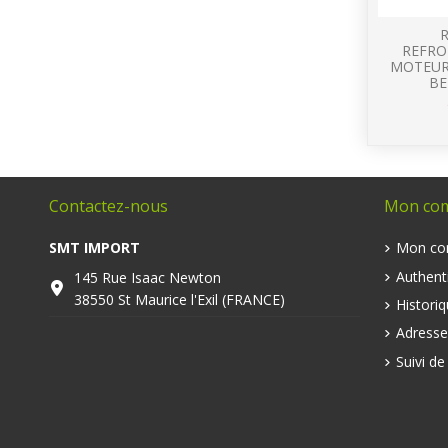
REFRO
MOTEUR
BE
Contactez-nous
Mon co
SMT IMPORT
Mon co
Authenti
145 Rue Isaac Newton
38550 St Maurice l'Exil (FRANCE)
Histori
Adresse
Suivi d