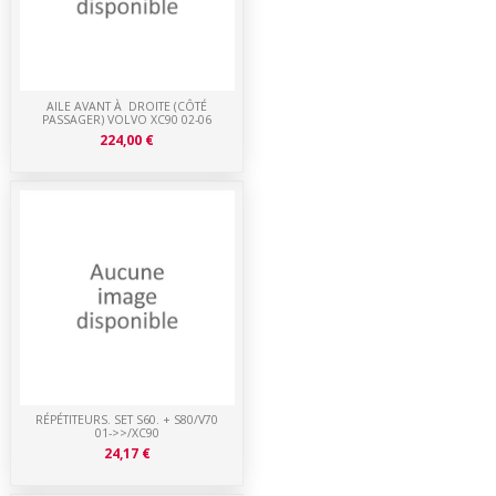
AILE AVANT À DROITE (CÔTÉ
PASSAGER) VOLVO XC90 02-06
224,00 €
RÉPÉTITEURS. SET S60. + S80/V70
01->>/XC90
24,17 €