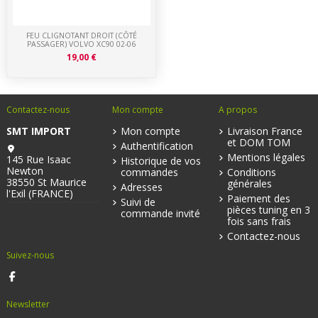
FEU CLIGNOTANT DROIT (CÔTÉ
PASSAGER) VOLVO XC90 02-06
19,00 €
Contactez-nous
Mon compte
A propos
SMT IMPORT
Mon compte
Livraison France
et DOM TOM
Authentification
Mentions légales
145 Rue Isaac
Historique de vos
Newton
commandes
Conditions
38550 St Maurice
générales
Adresses
l'Exil (FRANCE)
Paiement des
Suivi de
pièces tuning en 3
commande invité
fois sans frais
Contactez-nous
Suivez-nous
Newsletter