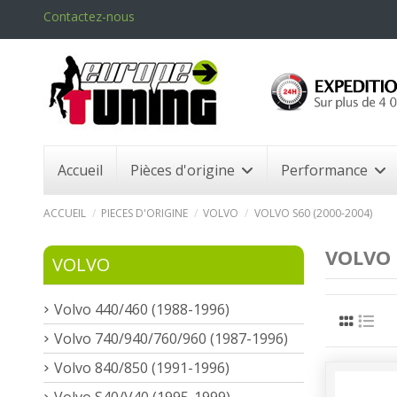
Contactez-nous
Accueil
Pièces d'origine
Performance
ACCUEIL
PIECES D'ORIGINE
VOLVO
VOLVO S60 (2000-2004)
VOLVO 
VOLVO
Volvo 440/460 (1988-1996)
Volvo 740/940/760/960 (1987-1996)
Volvo 840/850 (1991-1996)
Volvo S40/V40 (1995-1999)