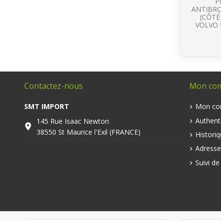
P
ANTIBR
(CÔT
VOLVO 
Contactez-nous
Mon co
SMT IMPORT
Mon co
Authenti
145 Rue Isaac Newton
38550 St Maurice l'Exil (FRANCE)
Histori
Adresse
Suivi d