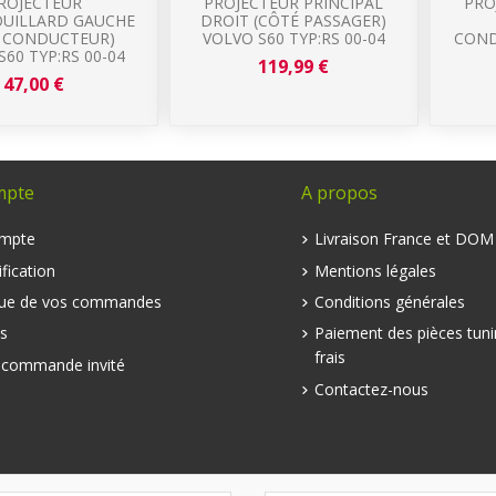
ROJECTEUR
PROJECTEUR PRINCIPAL
PRO
OUILLARD GAUCHE
DROIT (CÔTÉ PASSAGER)
É CONDUCTEUR)
VOLVO S60 TYP:RS 00-04
COND
S60 TYP:RS 00-04
119,99 €
47,00 €
mpte
A propos
mpte
Livraison France et DO
fication
Mentions légales
que de vos commandes
Conditions générales
s
Paiement des pièces tuni
frais
e commande invité
Contactez-nous