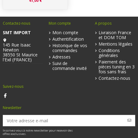
41,00 €
Contactez-nous
Mon compte
A propos
SMT IMPORT
Mon compte
Livraison France
et DOM TOM
Authentification
Mentions légales
145 Rue Isaac
Historique de vos
Newton
commandes
Conditions
38550 St Maurice
générales
Adresses
l'Exil (FRANCE)
Paiement des
Suivi de
pièces tuning en 3
commande invité
fois sans frais
Contactez-nous
Suivez-nous
Newsletter
Inscrivez-vous à notre newsletter pour recevoir des
offres exclusives.