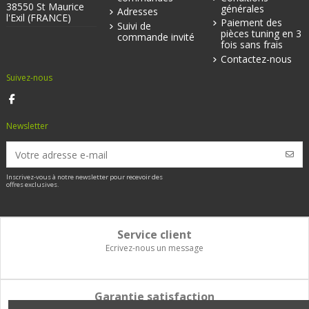
38550 St Maurice
générales
Adresses
l'Exil (FRANCE)
Paiement des
Suivi de
pièces tuning en 3
commande invité
fois sans frais
Contactez-nous
Suivez-nous
Newsletter
Inscrivez-vous à notre newsletter pour recevoir des
offres exclusives.
Service client
Ecrivez-nous un message
Garantie satisfaction