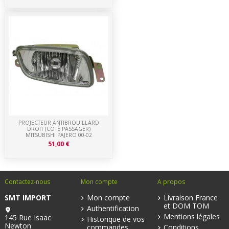
PROJECTEUR ANTIBROUILLARD
DROIT (CÔTÉ PASSAGER)
MITSUBISHI PAJERO 00-02
51,00 €
Contactez-nous
Mon compte
A propos
SMT IMPORT
Mon compte
Livraison France
et DOM TOM
Authentification
Mentions légales
145 Rue Isaac
Historique de vos
Newton
commandes
Conditions