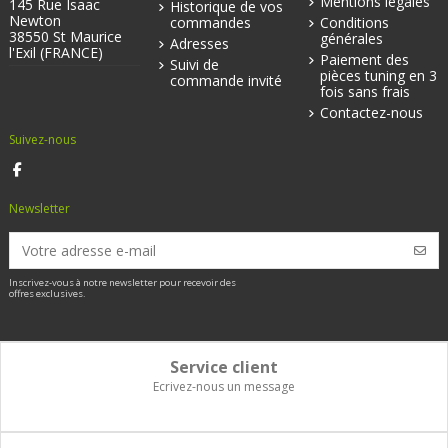
Mentions légales
145 Rue Isaac
Historique de vos
Newton
commandes
Conditions
38550 St Maurice
générales
Adresses
l'Exil (FRANCE)
Paiement des
Suivi de
pièces tuning en 3
commande invité
fois sans frais
Contactez-nous
Suivez-nous
Newsletter
Inscrivez-vous à notre newsletter pour recevoir des
offres exclusives.
Service client
Ecrivez-nous un message