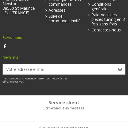
Newton
commandes
Conditions
38550 St Maurice
générales
Adresses
l'Exil (FRANCE)
Paiement des
Suivi de
pièces tuning en 3
commande invité
fois sans frais
Contactez-nous
Suivez-nous
Newsletter
Inscrivez-vous à notre newsletter pour recevoir des
offres exclusives.
Service client
Ecrivez-nous un message