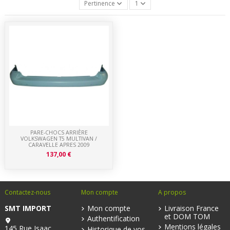
Pertinence
1
PARE-CHOCS ARRIÈRE
VOLKSWAGEN T5 MULTIVAN /
CARAVELLE APRES 2009
137,00 €
Contactez-nous
Mon compte
A propos
SMT IMPORT
Mon compte
Livraison France
et DOM TOM
Authentification
Mentions légales
145 Rue Isaac
Historique de vos