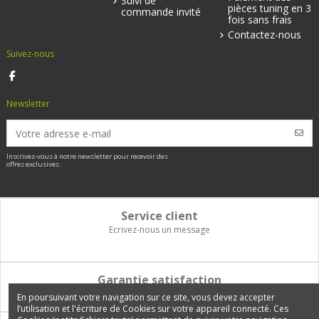
Suivi de
pièces tuning en 3
commande invité
fois sans frais
Contactez-nous
Suivez-nous
Newsletter
Inscrivez-vous à notre newsletter pour recevoir des
offres exclusives.
Service client
Ecrivez-nous un message
Garantie satisfaction
Vous disposez de 14 jours pour changer d'avis et être remboursé
En poursuivant votre navigation sur ce site, vous devez accepter
l’utilisation et l'écriture de Cookies sur votre appareil connecté. Ces