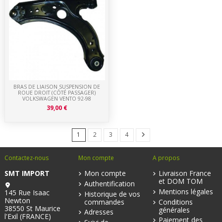
BRAS DE LIAISON SUSPENSION DE
ROUE DROIT (CÔTÉ PASSAGER)
VOLKSWAGEN VENTO 92-98
39,00 €
1
2
3
4
Contactez-nous
Mon compte
A propos
SMT IMPORT
Mon compte
Livraison France
et DOM TOM
Authentification
Mentions légales
145 Rue Isaac
Historique de vos
Newton
commandes
Conditions
38550 St Maurice
générales
Adresses
l'Exil (FRANCE)
Paiement des