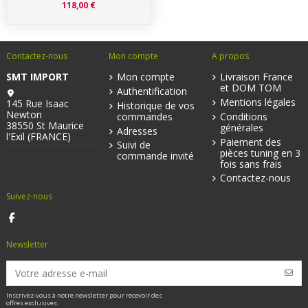
118,00 €
Contactez-nous
Mon compte
A propos
SMT IMPORT
Mon compte
Livraison France
et DOM TOM
Authentification
Mentions légales
145 Rue Isaac
Historique de vos
Newton
commandes
Conditions
38550 St Maurice
générales
Adresses
l'Exil (FRANCE)
Paiement des
Suivi de
pièces tuning en 3
commande invité
fois sans frais
Contactez-nous
Suivez-nous
Newsletter
Inscrivez-vous à notre newsletter pour recevoir des
offres exclusives.