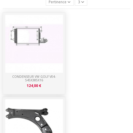
Pertinence
3
CONDENSEUR VW GOLF V04-
545X385X16
124,00 €